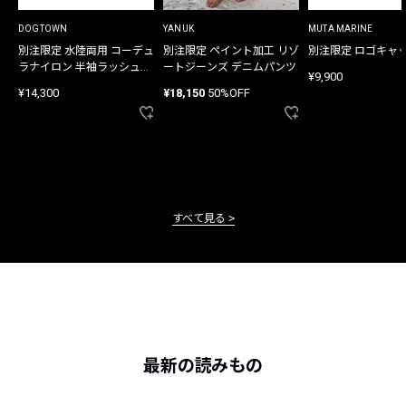
DOGTOWN
YANUK
MUTA MARINE
別注限定 水陸両用 コーデュ
別注限定 ペイント加工 リゾ
別注限定 ロゴキャ
ラナイロン 半袖ラッシュガ
ートジーンズ デニムパンツ
¥9,900
ード
¥14,300
¥18,150
50%OFF
すべて見る
最新の読みもの