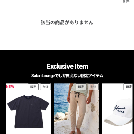
0 件
該当の商品がありません
Exclusive Item
Safari Loungeでしか買えない限定アイテム
NEW
限定
別注
限定
別注
限定