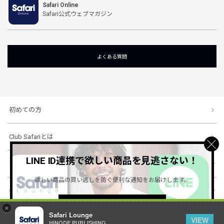
Safari Online
Safari公式ウェブマガジン
よくある質問
初めての方
Club Safariとは
LINE ID連携で欲しい商品を見逃さない！
ショッピングガイド
欲しい商品の買い逃しを防ぐ便利な通知をお届けします。
会社概要・規約
詳しくはこちら ＞
×
Safari Lounge
VIEW
HINODE PUBLISHING ..
© 1996-2026 HINODE PUBLISHING co., ltd. All Rights Reserved.