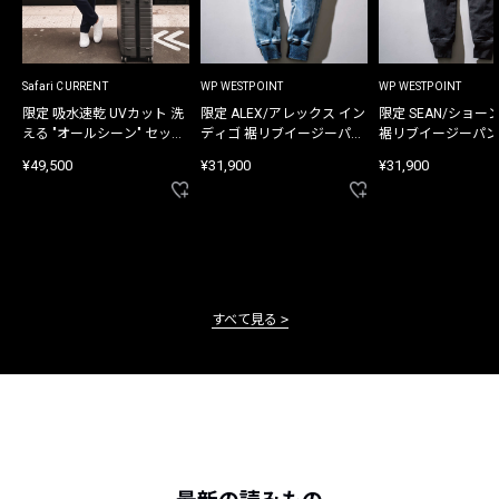
Safari CURRENT
WP WESTPOINT
WP WESTPOINT
限定 吸水速乾 UVカット 洗
限定 ALEX/アレックス イン
限定 SEAN/ショー
える "オールシーン" セット
ディゴ 裾リブイージーパン
裾リブイージーパン
アップ
ツ
¥49,500
¥31,900
¥31,900
すべて見る