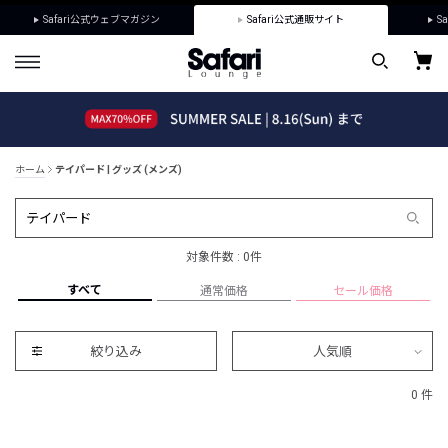
Safari公式ウェブマガジン
Safari公式通販サイト
Sa
ホーム
テイパード | グッズ (メンズ)
対象件数 : 0件
すべて
通常価格
セール価格
絞り込み
人気順
0 件