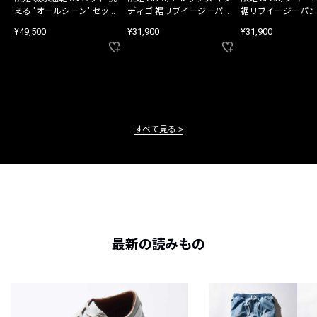
える "オールシーン" セット
ディゴ 裾リブイージーパン
裾リブイージーパン
アップ
ツ
¥49,500
¥31,900
¥31,900
すべて見る
最新の読みもの