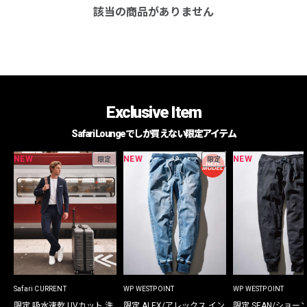
該当の商品がありません
Exclusive Item
Safari Loungeでしか買えない限定アイテム
NEW
NEW
NEW
限定
限定
Safari CURRENT
WP WESTPOINT
WP WESTPOINT
限定 吸水速乾 UVカット 洗
限定 ALEX/アレックス イン
限定 SEAN/ショー