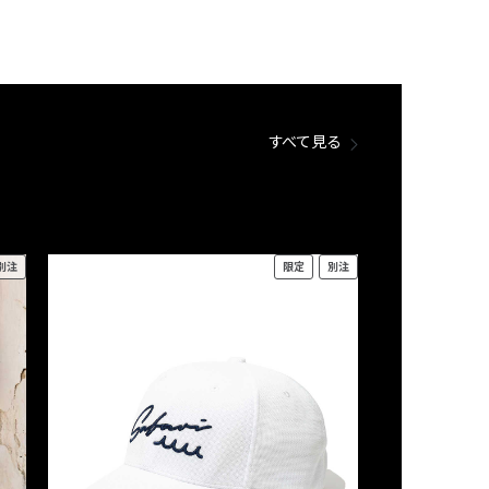
すべて見る
別注
限定
別注