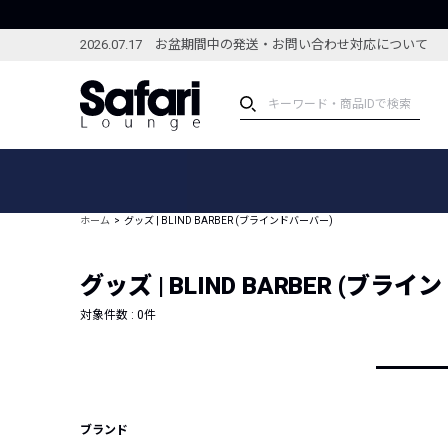
2026.07.17 お盆期間中の発送・お問い合わせ対応について
アイテム
スペシャル
カテゴリーから探す
スペシャルフィーチャ
ホーム
グッズ | BLIND BARBER (ブラインドバーバー)
ブランドから探す
特集記事
絞り込んで探す
グッズ | BLIND BARBER (ブラ
新着アイテム
コーディネート
編集部のおすすめアイテム
対象件数 :
0
件
編集部のおすすめコー
ランキング
雑誌・カタログ掲載アイテム
セール
ブランド