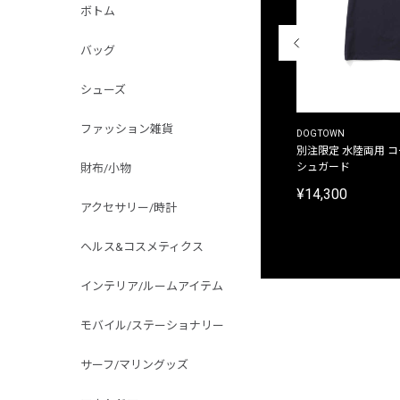
ボトム
バッグ
シューズ
ファッション雑貨
THE DUFFER OF ST.GEORGE
DOGTOWN
別注限定 ピグメントダイ バックプリント サーフ
別注限定 水陸両用 
プリントTシャツ
シュガード
財布/小物
¥9,900
¥14,300
アクセサリー/時計
ヘルス&コスメティクス
インテリア/ルームアイテム
モバイル/ステーショナリー
サーフ/マリングッズ