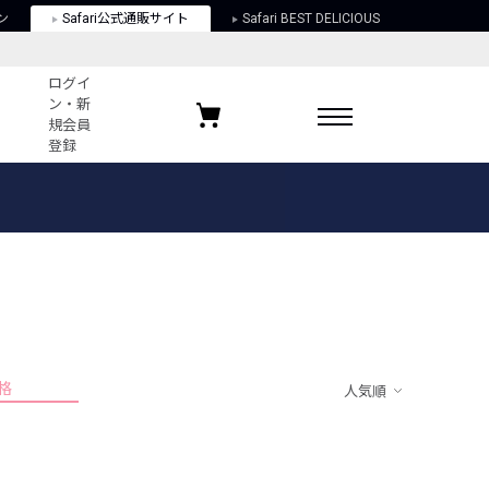
ン
Safari公式通販サイト
Safari BEST DELICIOUS
ログイ
ン・新
規会員
登録
ログイン・新規会員登録
お気に入りアイテム
ガイド
お気に入りブランド
お気に入り記事
最近チェックしたアイテム
格
人気順
ポリシー
関する法律