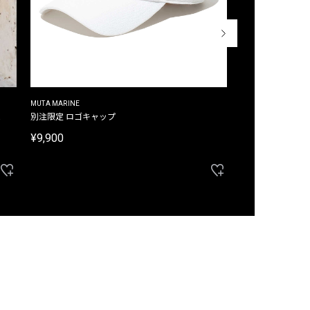
MUTA MARINE
CROSSLEY
ム
別注限定 ロゴキャップ
別注限定 ノースリ
¥9,900
¥8,580
40%OFF