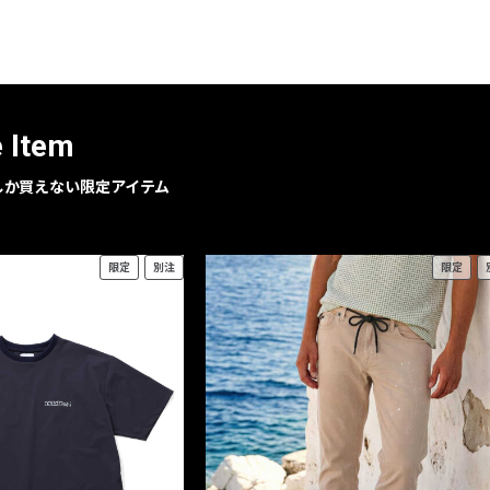
レコメンドアイテム
ピックアップアイテム
フォーカスブランド
セールおすすめアイテム
e Item
人気アイテム TOP 15
geでしか買えない限定アイテム
限定
別注
限定