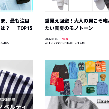
いま、最も注目
重見え回避！大人の男こそ嗜
？ ｜ TOP15
たい真夏のモノトーン
NEW
2026.08.06
30~8/5
WEEKLY COORDINATE vol.240