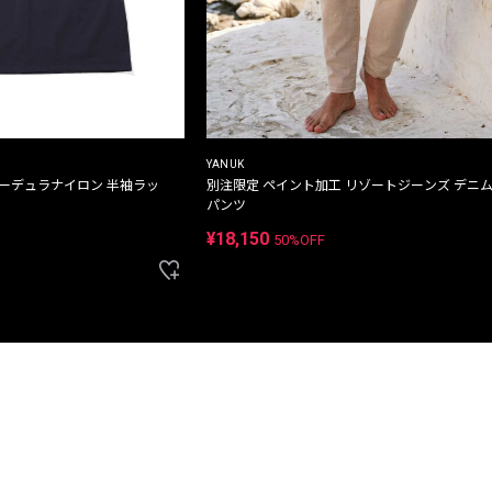
YANUK
コーデュラナイロン 半袖ラッ
別注限定 ペイント加工 リゾートジーンズ デニ
パンツ
¥18,150
50%OFF