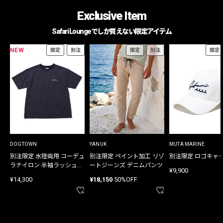
Exclusive Item
Safari Loungeでしか買えない限定アイテム
NEW
限定
別注
限定
別注
限定
DOGTOWN
YANUK
MUTA MARINE
別注限定 水陸両用 コーデュ
別注限定 ペイント加工 リゾ
別注限定 ロゴキャ
ラナイロン 半袖ラッシュガ
ートジーンズ デニムパンツ
¥9,900
ード
¥14,300
¥18,150
50%OFF