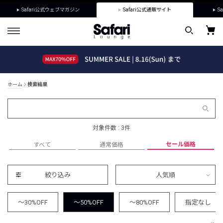
Safari公式ウェブマガジン
Safari公式通販サイト
Sa
ホーム
検索結果
対象件数 : 3件
セール価格
すべて
通常価格
絞り込み
人気順
～30%OFF
～50%OFF
～80%OFF
指定なし