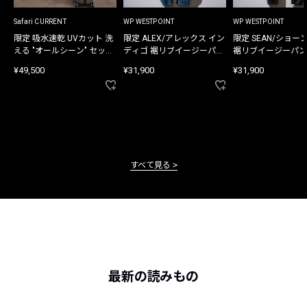
Safari CURRENT
WP WESTPOINT
WP WESTPOINT
限定 吸水速乾 UVカット 洗
限定 ALEX/アレックス イン
限定 SEAN/ショー
える "オールシーン" セット
ディゴ 裾リブイージーパン
裾リブイージーパン
アップ
ツ
¥49,500
¥31,900
¥31,900
すべて見る
最新の読みもの