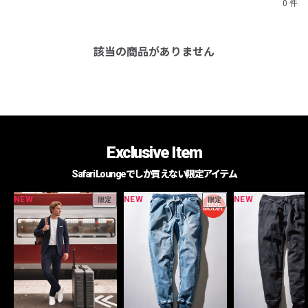
0 件
該当の商品がありません
Exclusive Item
Safari Loungeでしか買えない限定アイテム
NEW
NEW
NEW
限定
限定