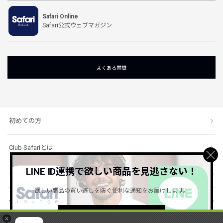
Safari Online
Safari公式ウェブマガジン
よくある質問
初めての方
Club Safariとは
LINE ID連携で欲しい商品を見逃さない！
ショッピングガイド
欲しい商品の買い逃しを防ぐ便利な通知をお届けします。
会社概要・規約
詳しくはこちら ＞
×