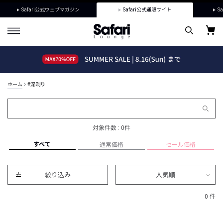
Safari公式ウェブマガジン
Safari公式通販サイト
Sa
ホーム
#深剃り
対象件数 : 0件
すべて
通常価格
セール価格
絞り込み
人気順
0 件