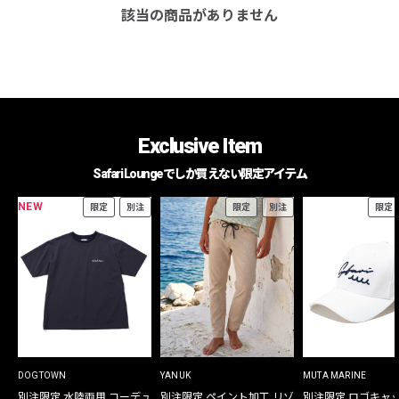
該当の商品がありません
Exclusive Item
Safari Loungeでしか買えない限定アイテム
NEW
限定
別注
限定
別注
限定
DOGTOWN
YANUK
MUTA MARINE
別注限定 水陸両用 コーデュ
別注限定 ペイント加工 リゾ
別注限定 ロゴキャ