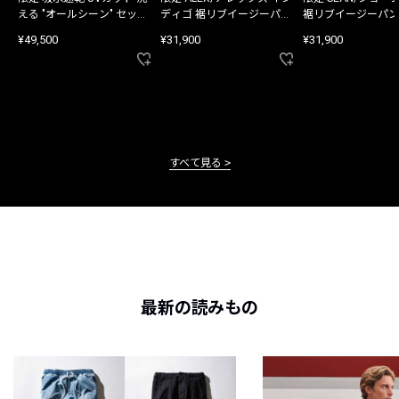
える "オールシーン" セット
ディゴ 裾リブイージーパン
裾リブイージーパン
アップ
ツ
¥49,500
¥31,900
¥31,900
すべて見る
最新の読みもの