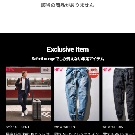
該当の商品がありません
Exclusive Item
Safari Loungeでしか買えない限定アイテム
NEW
NEW
NEW
限定
限定
Safari CURRENT
WP WESTPOINT
WP WESTPOINT
限定 吸水速乾 UVカット 洗
限定 ALEX/アレックス イン
限定 SEAN/ショー