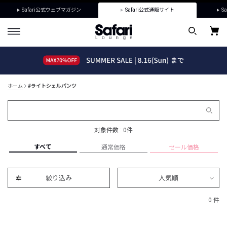
Safari公式ウェブマガジン
Safari公式通販サイト
Sa
ホーム
#ライトシェルパンツ
対象件数 : 0件
すべて
通常価格
セール価格
絞り込み
人気順
0 件