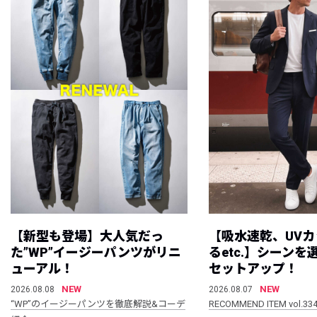
【新型も登場】大人気だっ
【吸水速乾、UV
た”WP”イージーパンツがリニ
るetc.】シーン
ューアル！
セットアップ！
NEW
NEW
2026.08.08
2026.08.07
“WP”のイージーパンツを徹底解説&コーデ
RECOMMEND ITEM vol.33