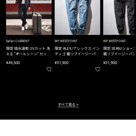
Safari CURRENT
WP WESTPOINT
WP WESTPOINT
限定 吸水速乾 UVカット 洗
限定 ALEX/アレックス イン
限定 SEAN/ショー
える "オールシーン" セット
ディゴ 裾リブイージーパン
裾リブイージーパン
アップ
ツ
¥49,500
¥31,900
¥31,900
すべて見る