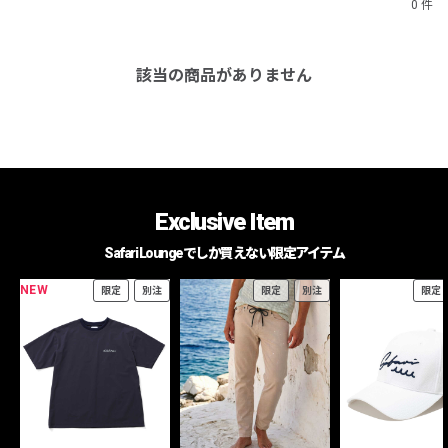
0 件
該当の商品がありません
Exclusive Item
Safari Loungeでしか買えない限定アイテム
NEW
限定
別注
限定
別注
限定