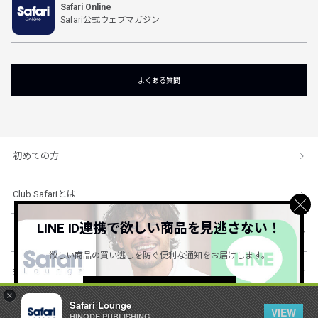
Safari Online
Safari公式ウェブマガジン
よくある質問
初めての方
Club Safariとは
LINE ID連携で欲しい商品を見逃さない！
ショッピングガイド
欲しい商品の買い逃しを防ぐ便利な通知をお届けします。
会社概要・規約
詳しくはこちら ＞
×
Safari Lounge
VIEW
HINODE PUBLISHING ..
© 1996-2026 HINODE PUBLISHING co., ltd. All Rights Reserved.