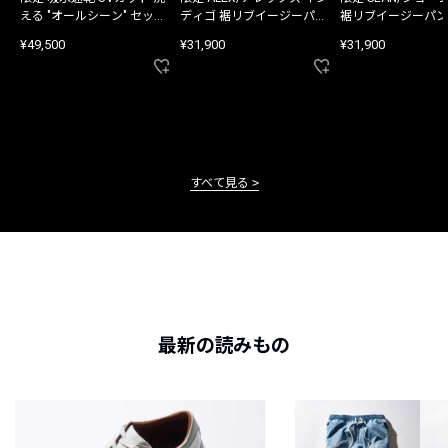
える "オールシーン" セット
ディゴ 裾リブイージーパン
裾リブイージーパン
アップ
ツ
¥49,500
¥31,900
¥31,900
すべて見る
最新の読みもの