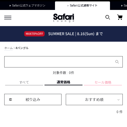
Safari公式ウェブマガジン
Safari公式通販サイト
Sa
ホーム
#バングル
対象件数 : 0件
通常価格
すべて
セール価格
絞り込み
おすすめ順
0 件