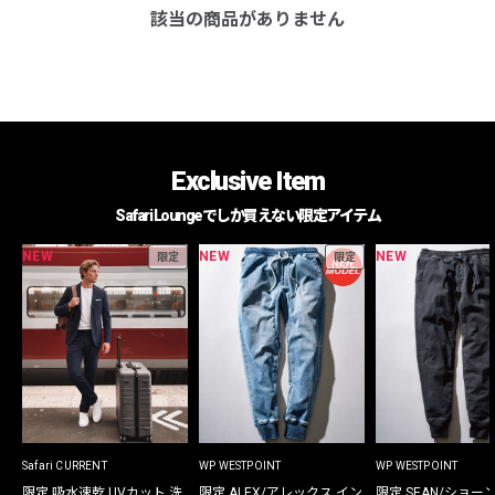
該当の商品がありません
Exclusive Item
Safari Loungeでしか買えない限定アイテム
NEW
NEW
NEW
限定
限定
Safari CURRENT
WP WESTPOINT
WP WESTPOINT
限定 吸水速乾 UVカット 洗
限定 ALEX/アレックス イン
限定 SEAN/ショー