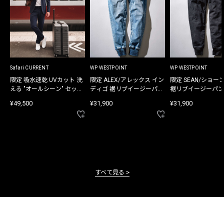
Safari CURRENT
WP WESTPOINT
WP WESTPOINT
限定 吸水速乾 UVカット 洗
限定 ALEX/アレックス イン
限定 SEAN/ショー
える "オールシーン" セット
ディゴ 裾リブイージーパン
裾リブイージーパン
アップ
ツ
¥49,500
¥31,900
¥31,900
すべて見る