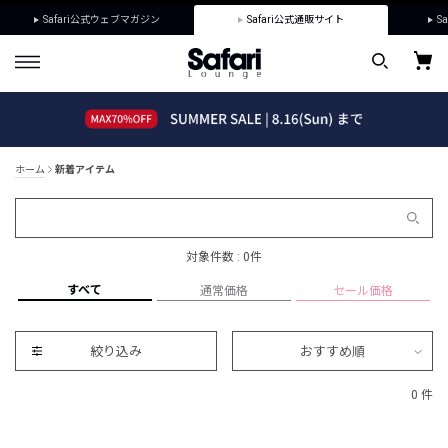
Safari公式ウェブマガジン
Safari公式通販サイト
Sa
ホーム
新着アイテム
対象件数 : 0件
すべて
通常価格
セール価格
絞り込み
おすすめ順
0 件