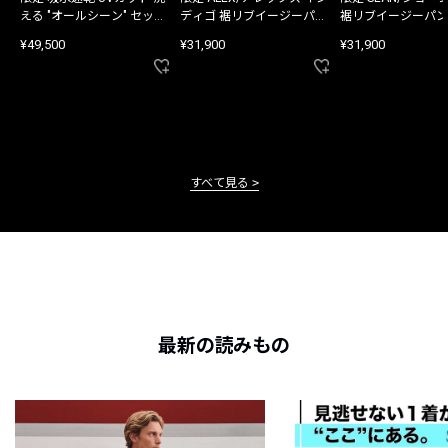
える "オールシーン" セット
ディゴ 裾リブイージーパン
裾リブイージーパン
アップ
ツ
¥49,500
¥31,900
¥31,900
すべて見る
最新の読みもの