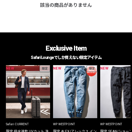
該当の商品がありません
Exclusive Item
Safari Loungeでしか買えない限定アイテム
NEW
NEW
NEW
限定
限定
Safari CURRENT
WP WESTPOINT
WP WESTPOINT
限定 吸水速乾 UVカット 洗
限定 ALEX/アレックス イン
限定 SEAN/ショー