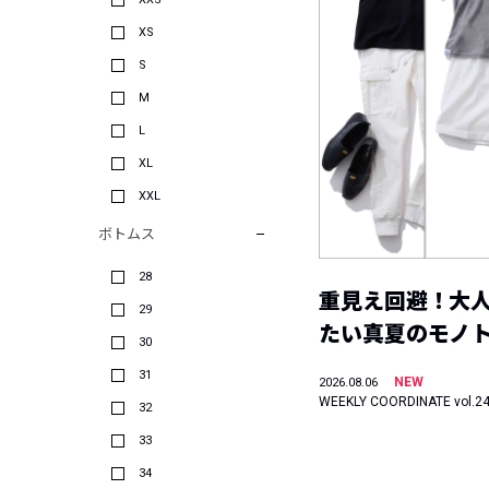
XS
S
M
L
XL
XXL
ボトムス
28
重見え回避！大
29
たい真夏のモノ
30
31
NEW
2026.08.06
WEEKLY COORDINATE vol.2
32
33
34