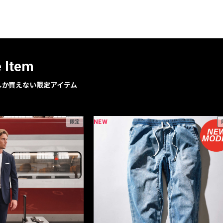
レコメンドアイテム
ピックアップアイテム
フォーカスブランド
セールおすすめアイテム
e Item
人気アイテム TOP 15
geでしか買えない限定アイテム
NEW
限定