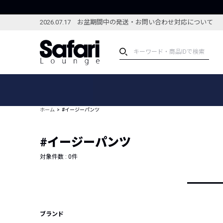
2026.07.17 お盆期間中の発送・お問い合わせ対応について
アイテム
スペシャル
カテゴリーから探す
スペシャルフィーチャ
ホーム
#イージーパンツ
ブランドから探す
特集記事
絞り込んで探す
#イージーパンツ
新着アイテム
コーディネート
編集部のおすすめアイテム
対象件数 :
0
件
編集部のおすすめコー
ランキング
雑誌・カタログ掲載アイテム
セール
ブランド