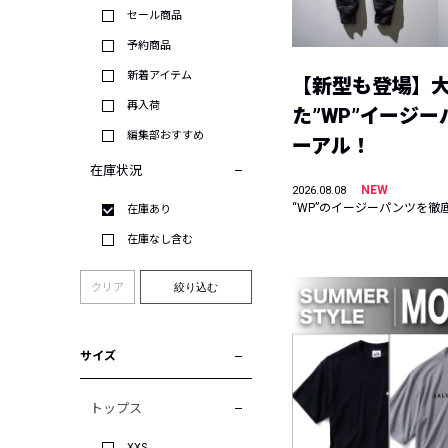
セール商品
予約商品
新着アイテム
【新型も登場】
再入荷
た”WP”イージ
編集部おすすめ
ーアル！
在庫状況
NEW
2026.08.08
“WP”のイージーパンツを徹
在庫あり
在庫なし含む
クリア
絞り込む
サイズ
トップス
XXS