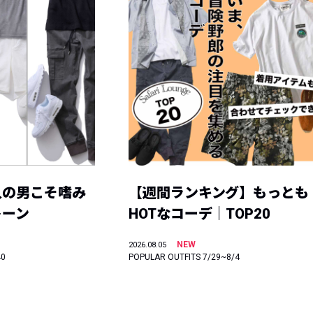
人の男こそ嗜み
【週間ランキング】もっとも
トーン
HOTなコーデ｜TOP20
NEW
2026.08.05
40
POPULAR OUTFITS 7/29~8/4