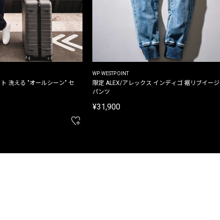
WP WESTPOINT
ト 洗える "オールシーン" セ
限定 ALEX/アレックス インディゴ 裾リブイー
パンツ
¥31,900