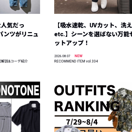
大人気だっ
【吸水速乾、UVカット、洗
ーパンツがリニュ
etc.】シーンを選ばない万能
ットアップ！
NEW
2026.08.07
底解説&コーデ紹介
RECOMMEND ITEM vol.334