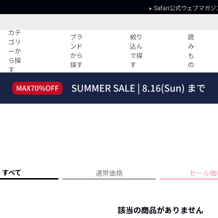
Safari公式ウェブマガジ
カテ
ブラ
絞り
読
ゴリ
ンド
込ん
み
ーか
から
で探
も
ら探
探す
す
の
す
読みもの
ガイド
ー
すべての記事
ショッピング
2026年のイチオシTシャツ！
初めての方
“WP”のイージーパンツを徹底解説&コ
Club Safari
ーデ紹介
よくある質問
HOTなコーデ TOP20
会社概要
ディネート
新ブランドご紹介！
会員利用規約
すべて
通常価格
セール価
人気記事ランキング
プライバシー
バイヤーズ レコメンド
特定商取引に
今週の別注アイテム
該当の商品がありません
ウィークリーコーデ