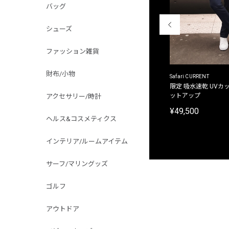
バッグ
シューズ
ファッション雑貨
財布/小物
ACANTHUS
Safari CURRENT
別注限定 フード付き チェックシャツジャケット
限定 吸水速乾 UVカッ
ットアップ
アクセサリー/時計
¥31,900
¥49,500
ヘルス&コスメティクス
インテリア/ルームアイテム
サーフ/マリングッズ
ゴルフ
アウトドア