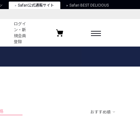
ン
Safari公式通販サイト
Safari BEST DELICIOUS
ログイ
ン・新
規会員
登録
ログイン・新規会員登録
お気に入りアイテム
ガイド
お気に入りブランド
お気に入り記事
最近チェックしたアイテム
格
おすすめ順
ポリシー
関する法律