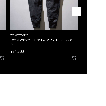
WP WESTPOINT
WP WESTPOINT
ジー
限定 SEAN/ショーン ツイル 裾リブイージーパン
限定 DAVID/デイヴィッド インデ
ツ
イージーパンツ
¥31,900
¥33,000