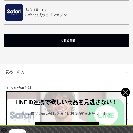
Safari Online
Safari公式ウェブマガジン
よくある質問
初めての方
Club Safariとは
LINE ID連携で欲しい商品を見逃さない！
ショッピングガイド
欲しい商品の買い逃しを防ぐ便利な通知をお届けします。
会社概要・規約
詳しくはこちら ＞
×