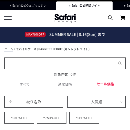
Safari公式ウェブマガジン
Safari公式通販サイト
Sa
ホーム
モバイルケース | GARRETT LEIGHT (ギャレット ライト)
対象件数 : 0件
セール価格
すべて
通常価格
絞り込み
人気順
～30%OFF
～50%OFF
～80%OFF