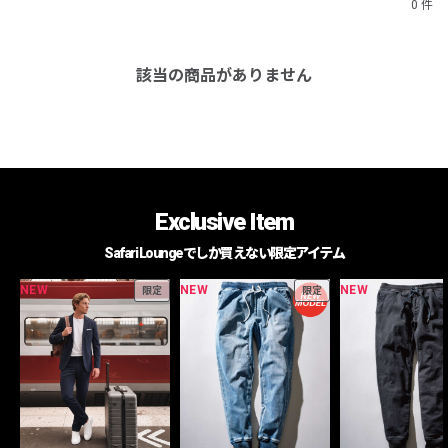
0 件
該当の商品がありません
Exclusive Item
Safari Loungeでしか買えない限定アイテム
NEW
NEW
NEW
限定
限定