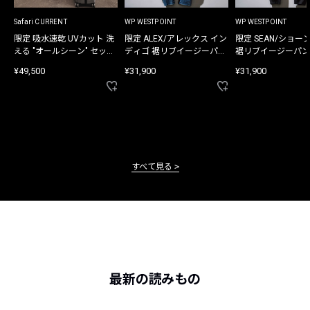
Safari CURRENT
WP WESTPOINT
WP WESTPOINT
限定 吸水速乾 UVカット 洗
限定 ALEX/アレックス イン
限定 SEAN/ショー
える "オールシーン" セット
ディゴ 裾リブイージーパン
裾リブイージーパン
アップ
ツ
¥49,500
¥31,900
¥31,900
すべて見る
最新の読みもの