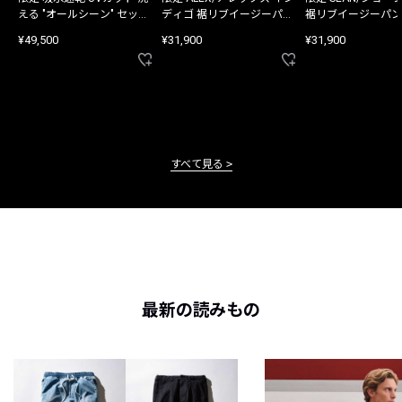
える "オールシーン" セット
ディゴ 裾リブイージーパン
裾リブイージーパン
アップ
ツ
¥49,500
¥31,900
¥31,900
すべて見る
最新の読みもの