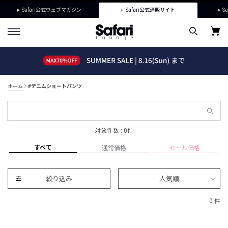
Safari公式ウェブマガジン
Safari公式通販サイト
Sa
ホーム
#デニムショートパンツ
対象件数 : 0件
すべて
通常価格
セール価格
絞り込み
人気順
0 件