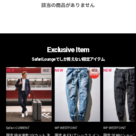
該当の商品がありません
Exclusive Item
Safari Loungeでしか買えない限定アイテム
NEW
NEW
NEW
限定
限定
Safari CURRENT
WP WESTPOINT
WP WESTPOINT
限定 吸水速乾 UVカット 洗
限定 ALEX/アレックス イン
限定 SEAN/ショー