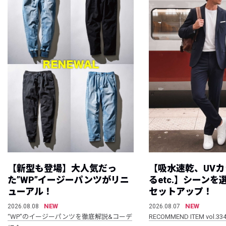
【新型も登場】大人気だっ
【吸水速乾、UV
た”WP”イージーパンツがリニ
るetc.】シーン
ューアル！
セットアップ！
NEW
NEW
2026.08.08
2026.08.07
“WP”のイージーパンツを徹底解説&コーデ
RECOMMEND ITEM vol.33