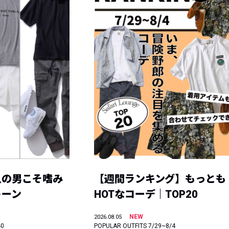
人の男こそ嗜み
【週間ランキング】もっとも
トーン
HOTなコーデ｜TOP20
NEW
2026.08.05
40
POPULAR OUTFITS 7/29~8/4