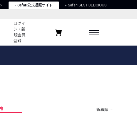
ン
Safari公式通販サイト
Safari BEST DELICIOUS
ログイ
ン・新
規会員
登録
ログイン・新規会員登録
お気に入りアイテム
ガイド
お気に入りブランド
お気に入り記事
最近チェックしたアイテム
格
新着順
ポリシー
関する法律