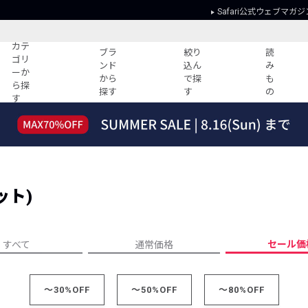
Safari公式ウェブマガジ
カテ
ブラ
絞り
読
ゴリ
ンド
込ん
み
ーか
から
で探
も
ら探
探す
す
の
す
読みもの
ガイド
ー
すべての記事
ショッピング
2026年のイチオシTシャツ！
初めての方
“WP”のイージーパンツを徹底解説&コ
Club Safari
ーデ紹介
ット)
よくある質問
HOTなコーデ TOP20
会社概要
ディネート
新ブランドご紹介！
会員利用規約
セール価
すべて
通常価格
人気記事ランキング
プライバシー
バイヤーズ レコメンド
特定商取引に
今週の別注アイテム
～30%OFF
～50%OFF
～80%OFF
ウィークリーコーデ