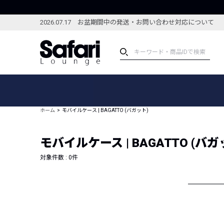
2026.07.17 お盆期間中の発送・お問い合わせ対応について
アイテム
スペシャル
カテゴリーから探す
スペシャルフィーチャ
ホーム
モバイルケース | BAGATTO (バガット)
ブランドから探す
特集記事
絞り込んで探す
モバイルケース | BAGATTO (バガ
新着アイテム
コーディネート
編集部のおすすめアイテム
対象件数 :
0
件
編集部のおすすめコー
ランキング
雑誌・カタログ掲載アイテム
セール