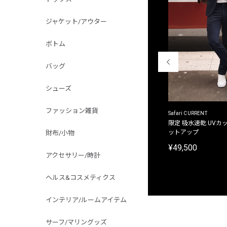
ジャケット/アウター
ボトム
バッグ
シューズ
ファッション雑貨
ACANTHUS
Safari CURRENT
別注限定 フード付き チェックシャツジャケット
限定 吸水速乾 UVカッ
ットアップ
財布/小物
¥31,900
¥49,500
アクセサリー/時計
ヘルス&コスメティクス
インテリア/ルームアイテム
サーフ/マリングッズ