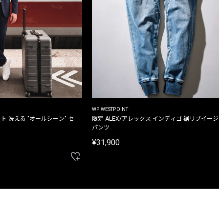
WP WESTPOINT
ト 洗える "オールシーン" セ
限定 ALEX/アレックス インディゴ 裾リブイー
パンツ
¥31,900