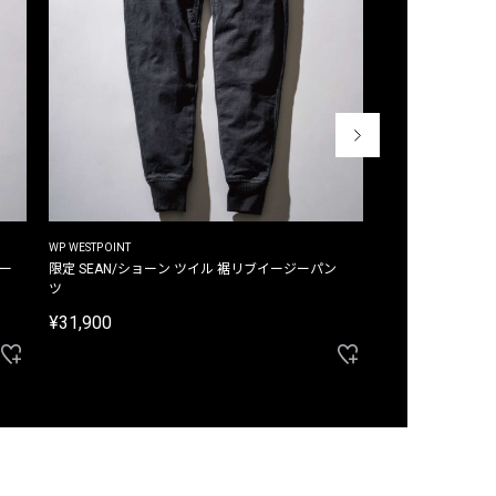
WP WESTPOINT
WP WESTPOINT
ジー
限定 SEAN/ショーン ツイル 裾リブイージーパン
限定 DAVID/デイヴィッド インデ
ツ
イージーパンツ
¥31,900
¥33,000