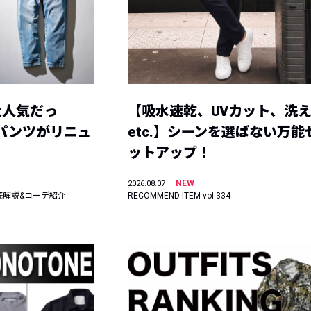
大人気だっ
【吸水速乾、UVカット、洗
ーパンツがリニュ
etc.】シーンを選ばない万能
ットアップ！
NEW
2026.08.07
底解説&コーデ紹介
RECOMMEND ITEM vol.334