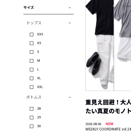
サイズ
トップス
XXS
XS
S
M
L
XL
XXL
ボトムス
重見え回避！大
28
たい真夏のモノ
29
NEW
2026.08.06
30
WEEKLY COORDINATE vol.2