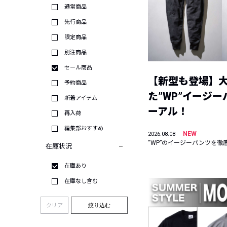
通常商品
先行商品
限定商品
別注商品
セール商品
【新型も登場】
予約商品
た”WP”イージ
新着アイテム
ーアル！
再入荷
編集部おすすめ
NEW
2026.08.08
“WP”のイージーパンツを徹
在庫状況
在庫あり
在庫なし含む
クリア
絞り込む