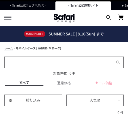
Safari公式ウェブマガジン
Safari公式通販サイト
Sa
ホーム
モバイルケース | YANUK (ヤヌーク)
対象件数 : 0件
すべて
通常価格
セール価格
絞り込み
人気順
0 件