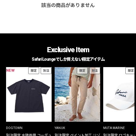
該当の商品がありません
Exclusive Item
Safari Loungeでしか買えない限定アイテム
NEW
限定
別注
限定
別注
限定
DOGTOWN
YANUK
MUTA MARINE
別注限定 水陸両用 コーデュ
別注限定 ペイント加工 リゾ
別注限定 ロゴキャ