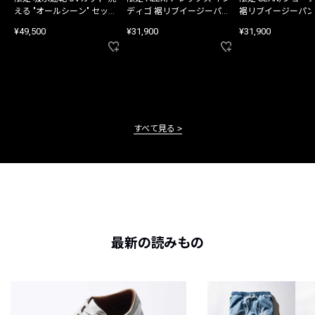
える "オールシーン" セット
ディゴ 裾リブイージーパン
裾リブイージーパン
アップ
ツ
¥49,500
¥31,900
¥31,900
すべて見る
最新の読みもの