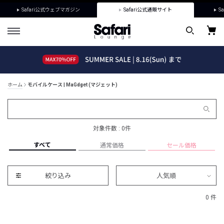
Safari公式ウェブマガジン
Safari公式通販サイト
Sa
ホーム
モバイルケース | MaGdget (マジェット)
対象件数 : 0件
すべて
通常価格
セール価格
絞り込み
人気順
0 件