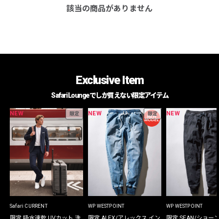
該当の商品がありません
Exclusive Item
Safari Loungeでしか買えない限定アイテム
NEW
NEW
NEW
限定
限定
Safari CURRENT
WP WESTPOINT
WP WESTPOINT
限定 吸水速乾 UVカット 洗
限定 ALEX/アレックス イン
限定 SEAN/ショー