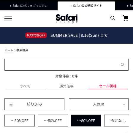
Safari公式ウェブマガジン
Safari公式通販サイト
Sa
ホーム
検索結果
対象件数 : 0件
セール価格
すべて
通常価格
絞り込み
人気順
～30%OFF
～50%OFF
～80%OFF
指定なし