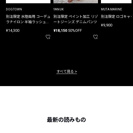
DOGTOWN
YANUK
MUTA MARINE
別注限定 水陸両用 コーデュ
別注限定 ペイント加工 リゾ
別注限定 ロゴキャ
ラナイロン 半袖ラッシュガ
ートジーンズ デニムパンツ
¥9,900
ード
¥14,300
¥18,150
50%OFF
すべて見る
最新の読みもの