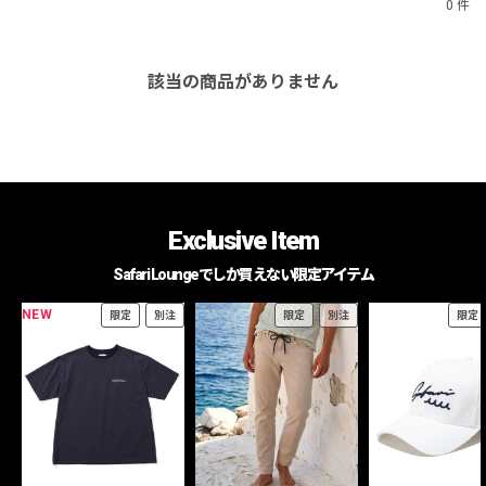
0 件
該当の商品がありません
Exclusive Item
Safari Loungeでしか買えない限定アイテム
NEW
限定
別注
限定
別注
限定