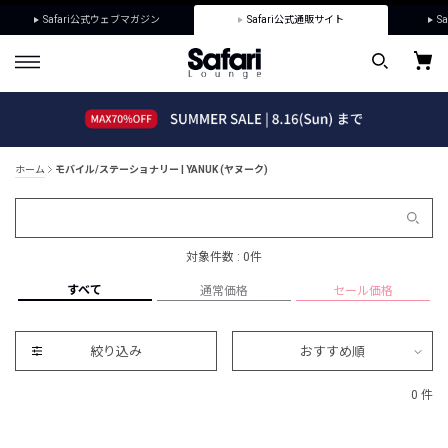
Safari公式ウェブマガジン
Safari公式通販サイト
Sa
ホーム
モバイル/ステーショナリー | YANUK (ヤヌーク)
対象件数 : 0件
すべて
通常価格
セール価格
絞り込み
おすすめ順
0 件