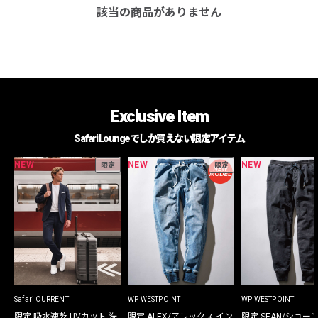
該当の商品がありません
Exclusive Item
Safari Loungeでしか買えない限定アイテム
NEW
NEW
NEW
限定
限定
Safari CURRENT
WP WESTPOINT
WP WESTPOINT
限定 吸水速乾 UVカット 洗
限定 ALEX/アレックス イン
限定 SEAN/ショー