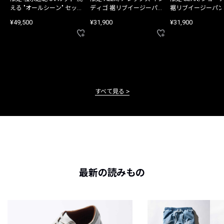
える "オールシーン" セット
ディゴ 裾リブイージーパン
裾リブイージーパン
アップ
ツ
¥49,500
¥31,900
¥31,900
すべて見る
最新の読みもの