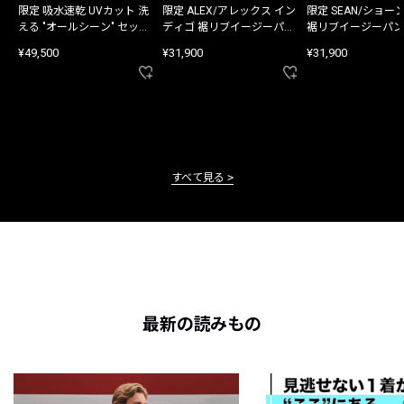
限定 吸水速乾 UVカット 洗
限定 ALEX/アレックス イン
限定 SEAN/ショー
える "オールシーン" セット
ディゴ 裾リブイージーパン
裾リブイージーパン
アップ
ツ
¥49,500
¥31,900
¥31,900
すべて見る
最新の読みもの