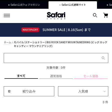
Safari公式ウェブマガジン
Safari公式通販サイト
Sa
ホーム
モバイル/ステーショナリー | BIG ROCK CANDY MOUNTAINEERING (ビッグ ロック
キャンディー マウンテニアリング)
対象件数 : 0件
すべて
通常価格
セール価格
絞り込み
人気順
0 件