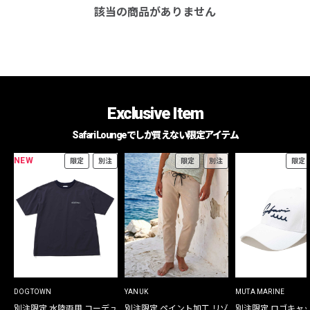
該当の商品がありません
Exclusive Item
Safari Loungeでしか買えない限定アイテム
NEW
限定
別注
限定
別注
限定
DOGTOWN
YANUK
MUTA MARINE
別注限定 水陸両用 コーデュ
別注限定 ペイント加工 リゾ
別注限定 ロゴキャ