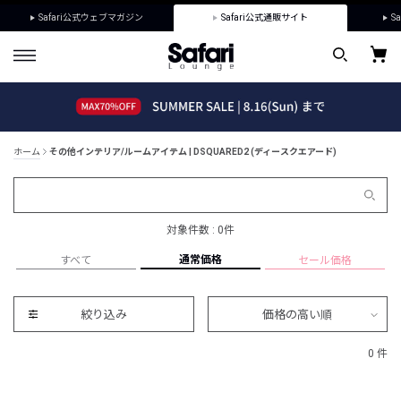
Safari公式ウェブマガジン
Safari公式通販サイト
Sa
ホーム
その他インテリア/ルームアイテム | DSQUARED2 (ディースクエアード)
対象件数 : 0件
通常価格
すべて
セール価格
絞り込み
価格の高い順
0 件