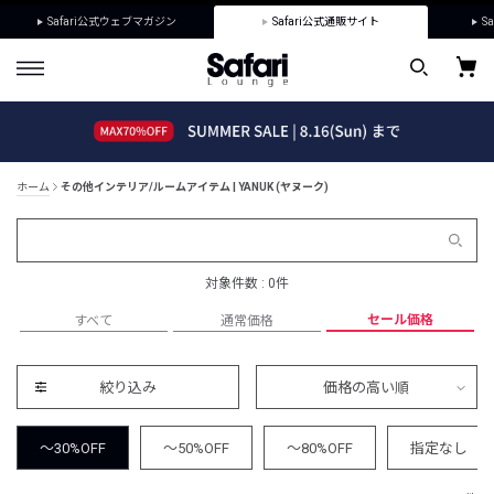
Safari公式ウェブマガジン
Safari公式通販サイト
Sa
ホーム
その他インテリア/ルームアイテム | YANUK (ヤヌーク)
対象件数 : 0件
セール価格
すべて
通常価格
絞り込み
価格の高い順
～30%OFF
～50%OFF
～80%OFF
指定なし