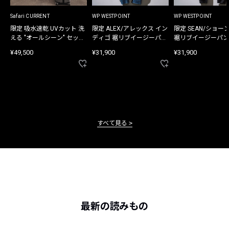
Safari CURRENT
WP WESTPOINT
WP WESTPOINT
限定 吸水速乾 UVカット 洗
限定 ALEX/アレックス イン
限定 SEAN/ショー
える "オールシーン" セット
ディゴ 裾リブイージーパン
裾リブイージーパン
アップ
ツ
¥49,500
¥31,900
¥31,900
すべて見る
最新の読みもの