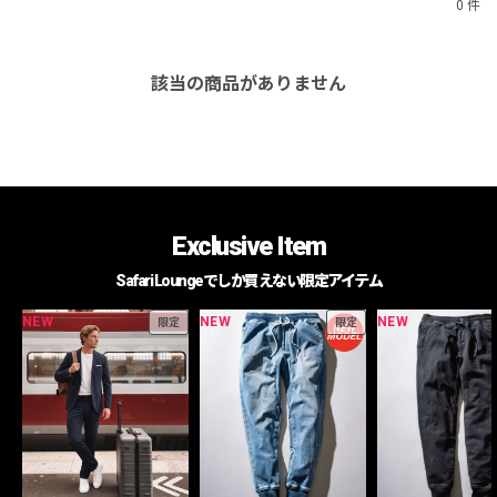
0 件
該当の商品がありません
Exclusive Item
Safari Loungeでしか買えない限定アイテム
NEW
NEW
NEW
限定
限定