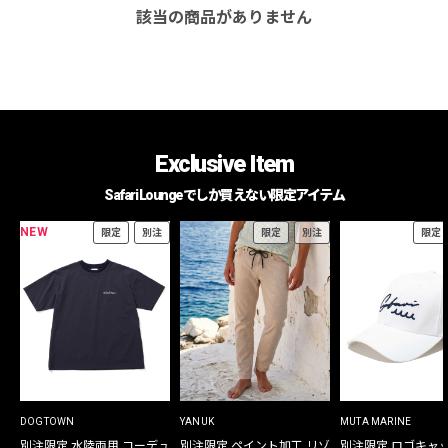
該当の商品がありません
Exclusive Item
Safari Loungeでしか買えない限定アイテム
NEW
限定
別注
限定
別注
限定
DOGTOWN
YANUK
MUTA MARINE
別注限定 水陸両用 コーデュ
別注限定 ペイント加工 リゾ
別注限定 ロゴキャ