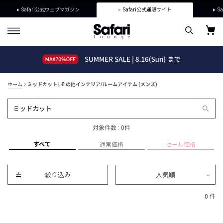
Safari公式ウェブマガジン
Safari公式通販サイト
Sa
ホーム
ミッドカット | その他インテリア/ルームアイテム (メンズ)
対象件数 : 0件
すべて
通常価格
セール価格
絞り込み
人気順
0 件