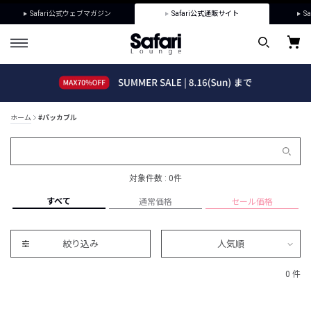
Safari公式ウェブマガジン
Safari公式通販サイト
Sa
ホーム
#パッカブル
対象件数 : 0件
すべて
通常価格
セール価格
絞り込み
人気順
0 件