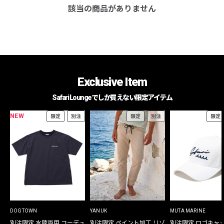
該当の商品がありません
Exclusive Item
Safari Loungeでしか買えない限定アイテム
NEW
限定
別注
限定
別注
限定
DOGTOWN
YANUK
MUTA MARINE
別注限定 水陸両用 コーデュ
別注限定 ペイント加工 リゾ
別注限定 ロゴキャ