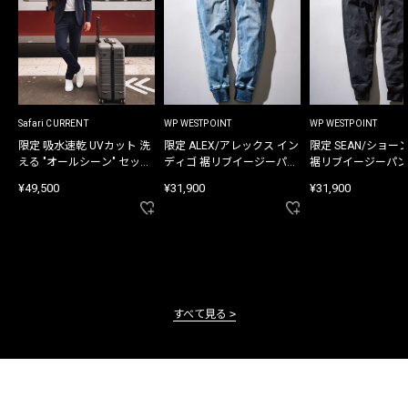
Safari CURRENT
WP WESTPOINT
WP WESTPOINT
限定 吸水速乾 UVカット 洗
限定 ALEX/アレックス イン
限定 SEAN/ショー
える "オールシーン" セット
ディゴ 裾リブイージーパン
裾リブイージーパン
アップ
ツ
¥49,500
¥31,900
¥31,900
すべて見る