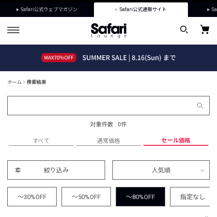
Safari公式ウェブマガジン
Safari公式通販サイト
Sa
ホーム
検索結果
対象件数 : 0件
セール価格
すべて
通常価格
絞り込み
人気順
～30%OFF
～50%OFF
～80%OFF
指定なし