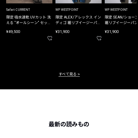
Safari CURRENT
WP WESTPOINT
WP WESTPOINT
限定 吸水速乾 UVカット 洗
限定 ALEX/アレックス イン
限定 SEAN/ショー
える "オールシーン" セット
ディゴ 裾リブイージーパン
裾リブイージーパン
アップ
ツ
¥49,500
¥31,900
¥31,900
すべて見る
最新の読みもの