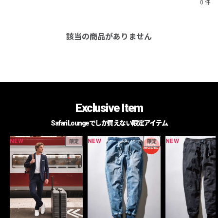
0 件
該当の商品がありません
Exclusive Item
Safari Loungeでしか買えない限定アイテム
NEW
NEW
NEW
限定
限定