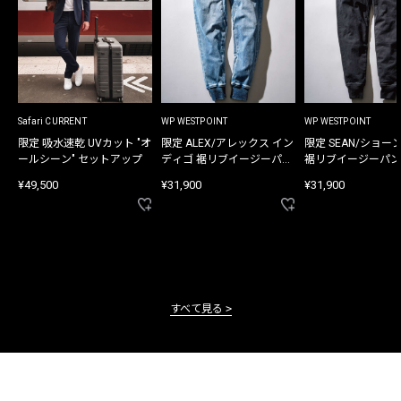
Safari CURRENT
WP WESTPOINT
WP WESTPOINT
限定 吸水速乾 UVカット "オ
限定 ALEX/アレックス イン
限定 SEAN/ショー
ールシーン" セットアップ
ディゴ 裾リブイージーパン
裾リブイージーパン
ツ
¥49,500
¥31,900
¥31,900
すべて見る