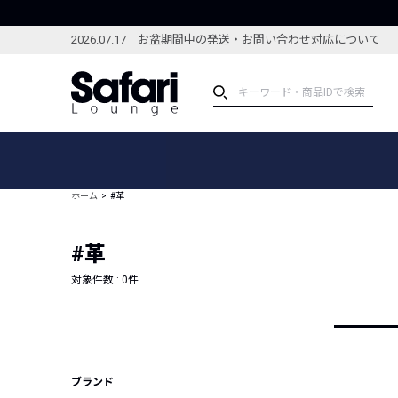
2026.07.17 お盆期間中の発送・お問い合わせ対応について
アイテム
スペシャル
カテゴリーから探す
スペシャルフィーチャ
ホーム
#革
ブランドから探す
特集記事
絞り込んで探す
#革
新着アイテム
コーディネート
編集部のおすすめアイテム
対象件数 :
0
件
編集部のおすすめコー
ランキング
雑誌・カタログ掲載アイテム
セール
ブランド