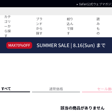
Safari公式ウェブマガジ
カテ
ブラ
絞り
読
ゴリ
ンド
込ん
み
ーか
から
で探
も
ら探
探す
す
の
す
読みもの
ガイド
ー
すべての記事
ショッピング
2026年のイチオシTシャツ！
初めての方
“WP”のイージーパンツを徹底解説&コ
Club Safari
ーデ紹介
よくある質問
HOTなコーデ TOP20
会社概要
ディネート
新ブランドご紹介！
会員利用規約
すべて
通常価格
セール価
人気記事ランキング
プライバシー
バイヤーズ レコメンド
特定商取引に
今週の別注アイテム
該当の商品がありません
ウィークリーコーデ