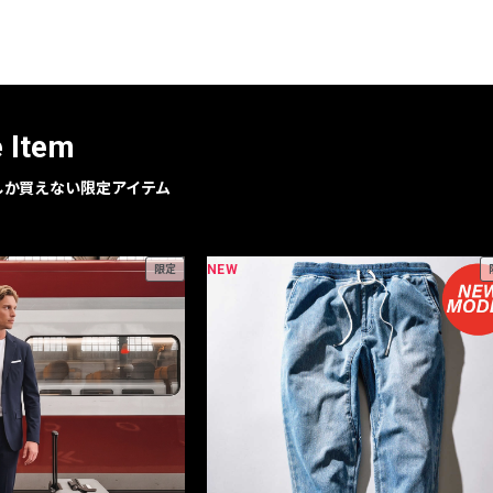
レコメンドアイテム
ピックアップアイテム
フォーカスブランド
セールおすすめアイテム
e Item
人気アイテム TOP 15
geでしか買えない限定アイテム
NEW
限定