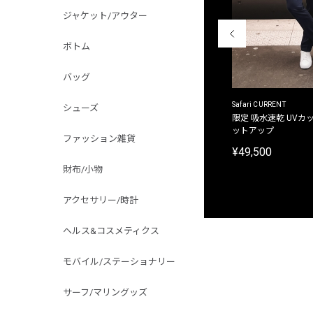
ジャケット/アウター
ボトム
バッグ
ACANTHUS
Safari CURRENT
シューズ
別注限定 フード付き チェックシャツジャケット
限定 吸水速乾 UVカッ
ットアップ
¥31,900
ファッション雑貨
¥49,500
財布/小物
アクセサリー/時計
ヘルス&コスメティクス
モバイル/ステーショナリー
サーフ/マリングッズ