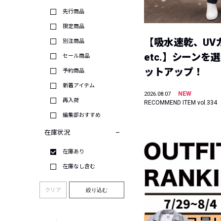
先行商品
限定商品
【吸水速乾、UV
別注商品
etc.】シーンを
セール商品
ットアップ！
予約商品
新着アイテム
NEW
2026.08.07
再入荷
RECOMMEND ITEM vol.334
編集部おすすめ
在庫状況
在庫あり
在庫なし含む
クリア
絞り込む