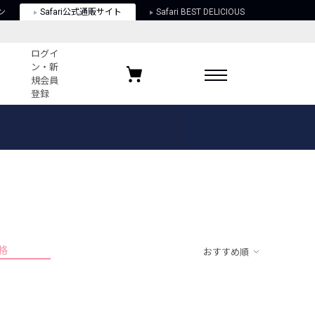
ン
Safari公式通販サイト
Safari BEST DELICIOUS
ログイ
ン・新
規会員
登録
ログイン・新規会員登録
お気に入りアイテム
ガイド
お気に入りブランド
お気に入り記事
最近チェックしたアイテム
格
おすすめ順
ポリシー
関する法律