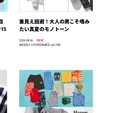
目
重見え回避！大人の男こそ嗜み
15
たい真夏のモノトーン
NEW
2026.08.06
WEEKLY COORDINATE vol.240