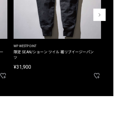
WP WESTPOINT
WP WESTPOINT
ジー
限定 SEAN/ショーン ツイル 裾リブイージーパン
限定 DAVID/デイヴィッド インデ
ツ
イージーパンツ
¥31,900
¥33,000