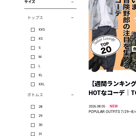
サイズ
トップス
XXS
XS
S
M
L
XL
【週間ランキン
XXL
HOTなコーデ｜TO
ボトムス
NEW
2026.08.05
28
POPULAR OUTFITS 7/29~8/
29
30
31