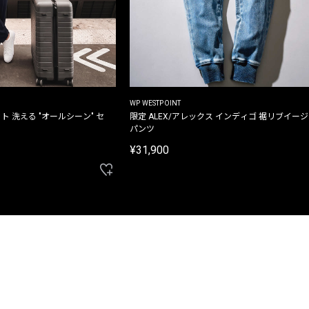
WP WESTPOINT
ト 洗える "オールシーン" セ
限定 ALEX/アレックス インディゴ 裾リブイー
パンツ
¥31,900