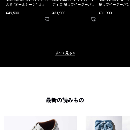
える "オールシーン" セット
ディゴ 裾リブイージーパン
裾リブイージーパン
アップ
ツ
¥49,500
¥31,900
¥31,900
すべて見る
最新の読みもの