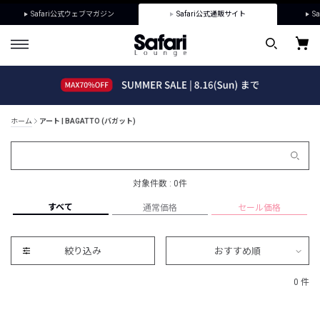
Safari公式ウェブマガジン
Safari公式通販サイト
Sa
ホーム
アート | BAGATTO (バガット)
対象件数 : 0件
すべて
通常価格
セール価格
絞り込み
おすすめ順
0 件