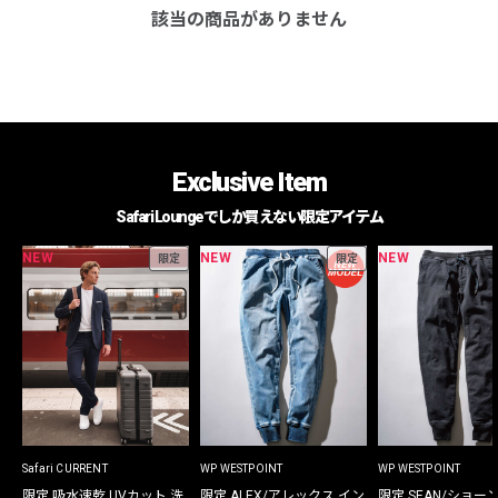
該当の商品がありません
Exclusive Item
Safari Loungeでしか買えない限定アイテム
NEW
NEW
NEW
限定
限定
Safari CURRENT
WP WESTPOINT
WP WESTPOINT
限定 吸水速乾 UVカット 洗
限定 ALEX/アレックス イン
限定 SEAN/ショー