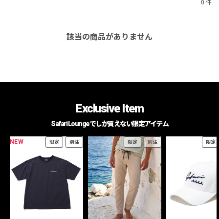
0 件
該当の商品がありません
Exclusive Item
Safari Loungeでしか買えない限定アイテム
NEW
限定
別注
限定
別注
限定