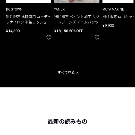
DOGTOWN
YANUK
MUTA MARINE
別注限定 水陸両用 コーデュ
別注限定 ペイント加工 リゾ
別注限定 ロゴキャ
ラナイロン 半袖ラッシュガ
ートジーンズ デニムパンツ
¥9,900
ード
¥14,300
¥18,150
50%OFF
すべて見る
最新の読みもの