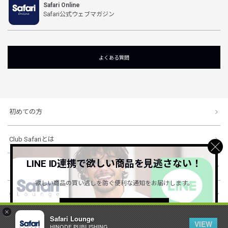
Safari Online
Safari公式ウェブマガジン
よくある質問
初めての方
Club Safariとは
LINE ID連携で欲しい商品を見逃さない！
ショッピングガイド
欲しい商品の買い逃しを防ぐ便利な通知をお届けします。
会社概要・規約
詳しくはこちら ＞
×
Safari Lounge
VIEW
HINODE PUBLISHING ..
© 1996-2026 HINODE PUBLISHING co., ltd. All Rights Reserved.