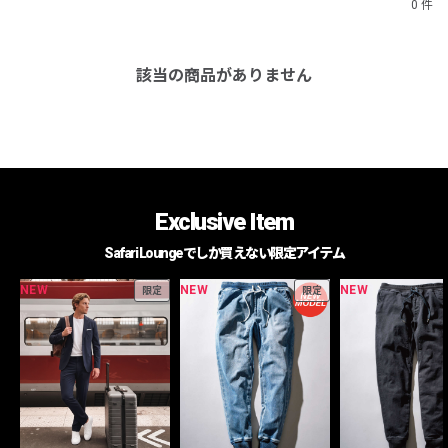
0 件
該当の商品がありません
Exclusive Item
Safari Loungeでしか買えない限定アイテム
NEW
NEW
NEW
限定
限定