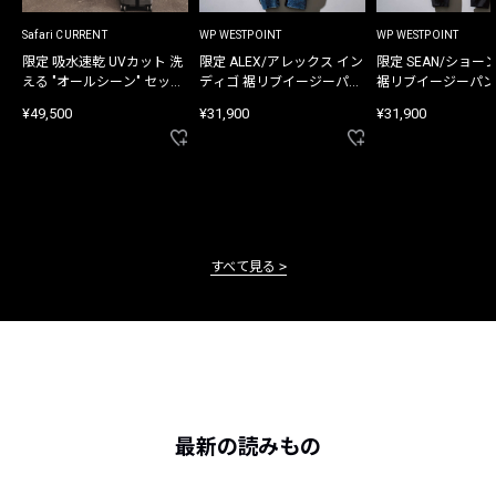
Safari CURRENT
WP WESTPOINT
WP WESTPOINT
限定 吸水速乾 UVカット 洗
限定 ALEX/アレックス イン
限定 SEAN/ショー
える "オールシーン" セット
ディゴ 裾リブイージーパン
裾リブイージーパン
アップ
ツ
¥49,500
¥31,900
¥31,900
すべて見る
最新の読みもの