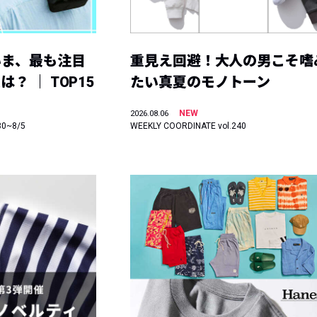
いま、最も注目
重見え回避！大人の男こそ嗜
？ ｜ TOP15
たい真夏のモノトーン
NEW
2026.08.06
30~8/5
WEEKLY COORDINATE vol.240