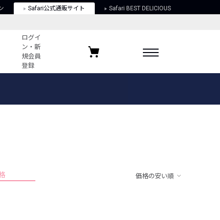
ン
Safari公式通販サイト
Safari BEST DELICIOUS
ログイ
ン・新
規会員
登録
ログイン・新規会員登録
お気に入りアイテム
ガイド
お気に入りブランド
お気に入り記事
最近チェックしたアイテム
格
価格の安い順
ポリシー
関する法律