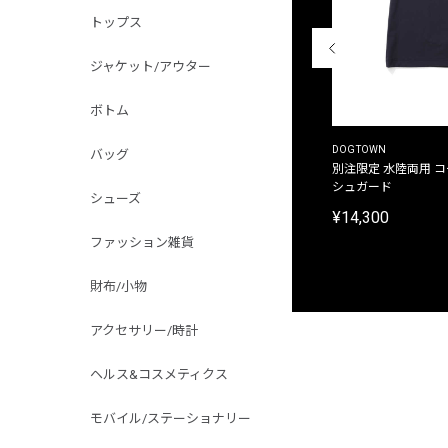
トップス
ジャケット/アウター
ボトム
THE DUFFER OF ST.GEORGE
DOGTOWN
バッグ
別注限定 ピグメントダイ バックプリント サーフ
別注限定 水陸両用 
プリントTシャツ
シュガード
シューズ
¥9,900
¥14,300
ファッション雑貨
財布/小物
アクセサリー/時計
ヘルス&コスメティクス
モバイル/ステーショナリー