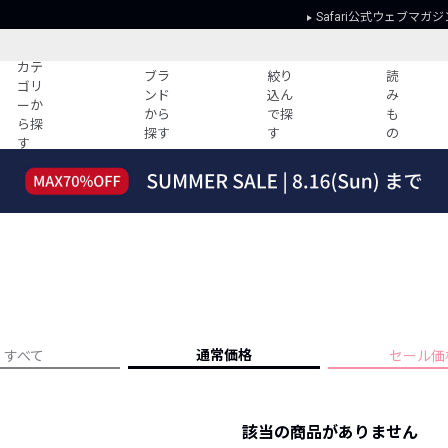
Safari公式ウェブマガジ
カテ
ブラ
絞り
読
ゴリ
ンド
込ん
み
ーか
から
で探
も
ら探
探す
す
の
す
読みもの
ガイド
ー
すべての記事
ショッピング
2026年のイチオシTシャツ！
初めての方
“WP”のイージーパンツを徹底解説&コ
Club Safari
ーデ紹介
よくある質問
HOTなコーデ TOP20
会社概要
ディネート
新ブランドご紹介！
会員利用規約
通常価格
すべて
セール価
人気記事ランキング
プライバシー
バイヤーズ レコメンド
特定商取引に
今週の別注アイテム
該当の商品がありません
ウィークリーコーデ