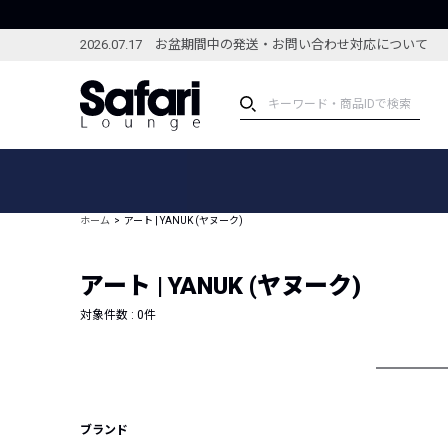
2026.07.17 お盆期間中の発送・お問い合わせ対応について
アイテム
スペシャル
カテゴリーから探す
スペシャルフィーチャ
ホーム
アート | YANUK (ヤヌーク)
ブランドから探す
特集記事
絞り込んで探す
アート | YANUK (ヤヌーク)
新着アイテム
コーディネート
編集部のおすすめアイテム
対象件数 :
0
件
編集部のおすすめコー
ランキング
雑誌・カタログ掲載アイテム
セール
ブランド