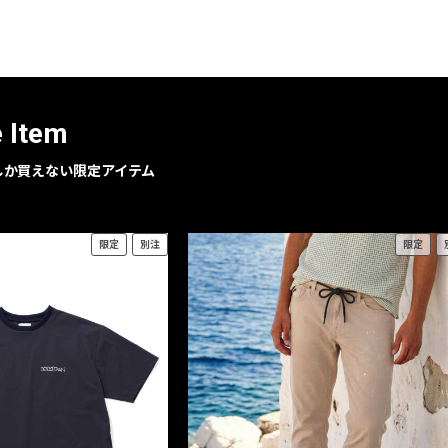
レコメンドアイテム
ピックアップアイテム
フォーカスブランド
セールおすすめアイテム
e Item
人気アイテム TOP 15
geでしか買えない限定アイテム
限定
別注
限定