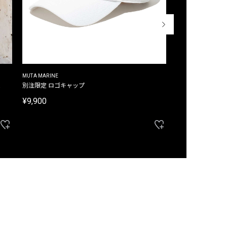
MUTA MARINE
CROSSLEY
ム
別注限定 ロゴキャップ
別注限定 ノースリ
¥9,900
¥8,580
40%OFF