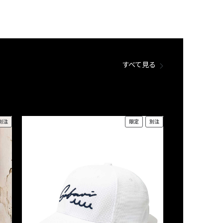
すべて見る
別注
限定
別注