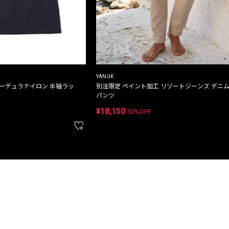
YANUK
コーデュラナイロン 半袖ラッ
別注限定 ペイント加工 リゾートジーンズ デニ
パンツ
¥18,150
50%OFF