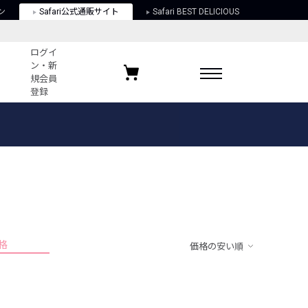
ン
Safari公式通販サイト
Safari BEST DELICIOUS
ログイ
ン・新
規会員
登録
ログイン・新規会員登録
お気に入りアイテム
ガイド
お気に入りブランド
お気に入り記事
最近チェックしたアイテム
格
価格の安い順
ポリシー
関する法律