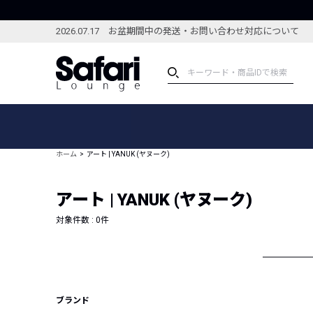
2026.07.17 お盆期間中の発送・お問い合わせ対応について
アイテム
スペシャル
カテゴリーから探す
スペシャルフィーチャ
ホーム
アート | YANUK (ヤヌーク)
ブランドから探す
特集記事
絞り込んで探す
アート | YANUK (ヤヌーク)
新着アイテム
コーディネート
編集部のおすすめアイテム
対象件数 :
0
件
編集部のおすすめコー
ランキング
雑誌・カタログ掲載アイテム
セール
ブランド