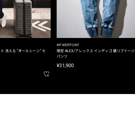
WP WESTPOINT
ト 洗える "オールシーン" セ
限定 ALEX/アレックス インディゴ 裾リブイー
パンツ
¥31,900