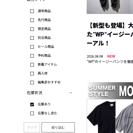
通常商品
先行商品
【新型も登場】
限定商品
た”WP”イージ
別注商品
ーアル！
セール商品
予約商品
NEW
2026.08.08
“WP”のイージーパンツを徹
新着アイテム
再入荷
編集部おすすめ
在庫状況
在庫あり
在庫なし含む
クリア
絞り込む