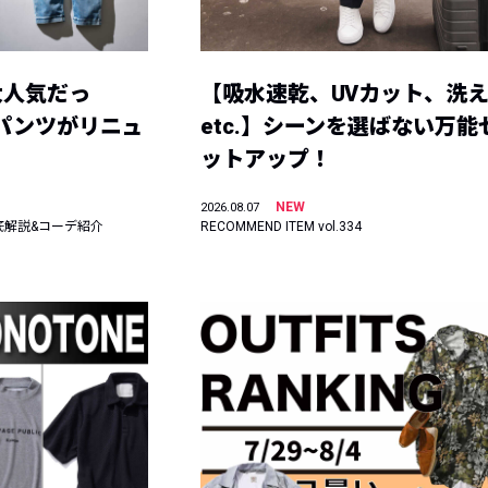
大人気だっ
【吸水速乾、UVカット、洗
ーパンツがリニュ
etc.】シーンを選ばない万能
ットアップ！
NEW
2026.08.07
底解説&コーデ紹介
RECOMMEND ITEM vol.334