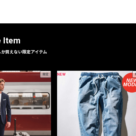
レコメンドアイテム
ピックアップアイテム
フォーカスブランド
セールおすすめアイテム
e Item
人気アイテム TOP 15
geでしか買えない限定アイテム
NEW
限定