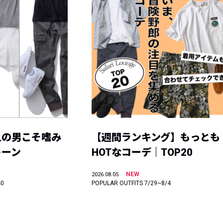
人の男こそ嗜み
【週間ランキング】もっとも
トーン
HOTなコーデ｜TOP20
NEW
2026.08.05
40
POPULAR OUTFITS 7/29~8/4