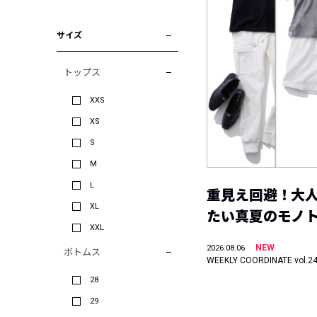
サイズ
トップス
XXS
XS
S
M
L
重見え回避！大
XL
たい真夏のモノ
XXL
NEW
2026.08.06
ボトムス
WEEKLY COORDINATE vol.2
28
29