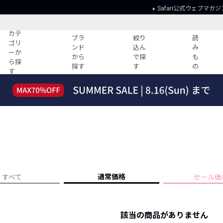
Safari公式ウェブマガジ
カテ
ブラ
絞り
読
ゴリ
ンド
込ん
み
ーか
から
で探
も
ら探
探す
す
の
す
読みもの
ガイド
ー
すべての記事
ショッピング
2026年のイチオシTシャツ！
初めての方
“WP”のイージーパンツを徹底解説&コ
Club Safari
ーデ紹介
よくある質問
HOTなコーデ TOP20
会社概要
ディネート
新ブランドご紹介！
会員利用規約
通常価格
すべて
セール価
人気記事ランキング
プライバシー
バイヤーズ レコメンド
特定商取引に
今週の別注アイテム
該当の商品がありません
ウィークリーコーデ