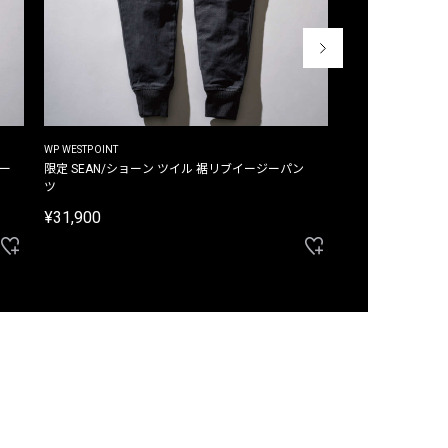
WP WESTPOINT
WP WESTPOINT
ジー
限定 SEAN/ショーン ツイル 裾リブイージーパン
限定 DAVID/デイヴィッド インデ
ツ
イージーパンツ
¥31,900
¥33,000