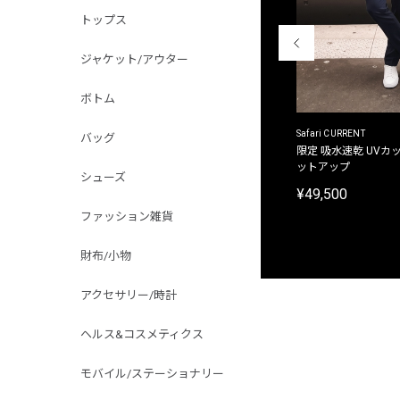
トップス
ジャケット/アウター
ボトム
ACANTHUS
Safari CURRENT
バッグ
別注限定 フード付き チェックシャツジャケット
限定 吸水速乾 UVカッ
ットアップ
¥31,900
シューズ
¥49,500
ファッション雑貨
財布/小物
アクセサリー/時計
ヘルス&コスメティクス
モバイル/ステーショナリー