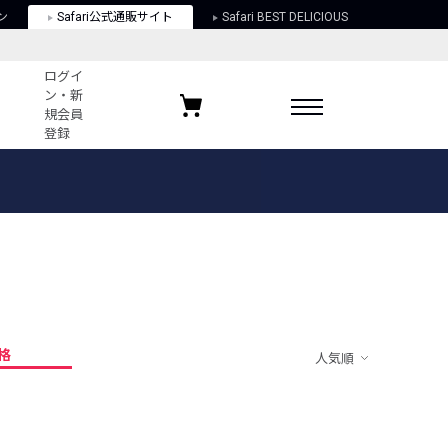
ン
Safari公式通販サイト
Safari BEST DELICIOUS
ログイ
ン・新
規会員
登録
ログイン・新規会員登録
お気に入りアイテム
ガイド
お気に入りブランド
お気に入り記事
最近チェックしたアイテム
格
人気順
ポリシー
関する法律