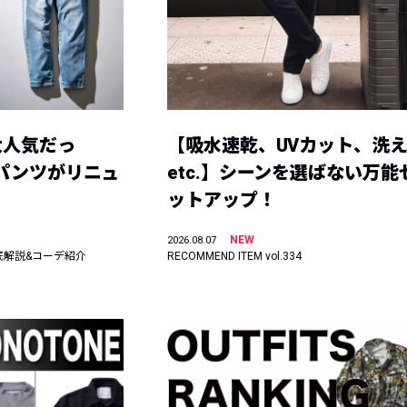
大人気だっ
【吸水速乾、UVカット、洗
ーパンツがリニュ
etc.】シーンを選ばない万能
ットアップ！
NEW
2026.08.07
底解説&コーデ紹介
RECOMMEND ITEM vol.334