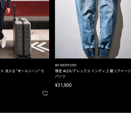
WP WESTPOINT
ト 洗える "オールシーン" セ
限定 ALEX/アレックス インディゴ 裾リブイー
パンツ
¥31,900