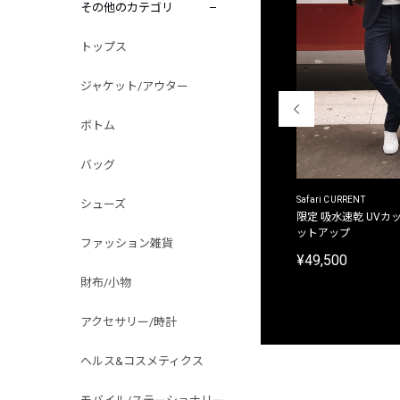
その他のカテゴリ
トップス
ジャケット/アウター
ボトム
バッグ
ACANTHUS
Safari CURRENT
シューズ
別注限定 フード付き チェックシャツジャケット
限定 吸水速乾 UVカッ
ットアップ
¥31,900
ファッション雑貨
¥49,500
財布/小物
アクセサリー/時計
ヘルス&コスメティクス