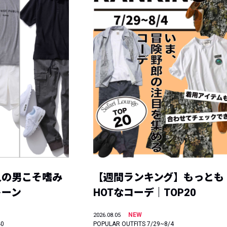
人の男こそ嗜み
【週間ランキング】もっとも
トーン
HOTなコーデ｜TOP20
NEW
2026.08.05
40
POPULAR OUTFITS 7/29~8/4