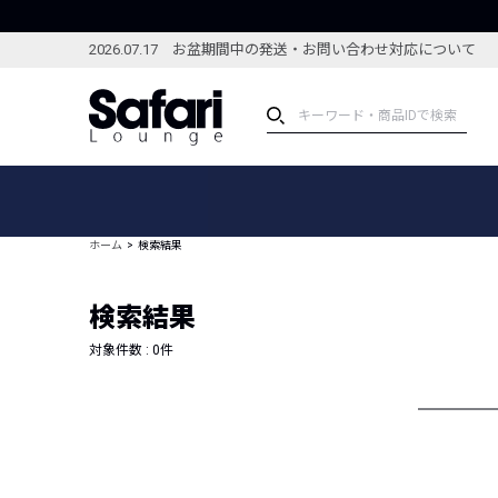
2026.07.17 お盆期間中の発送・お問い合わせ対応について
アイテム
スペシャル
カテゴリーから探す
スペシャルフィーチャ
ホーム
検索結果
ブランドから探す
特集記事
絞り込んで探す
検索結果
新着アイテム
コーディネート
編集部のおすすめアイテム
対象件数 :
0
件
編集部のおすすめコー
ランキング
雑誌・カタログ掲載アイテム
セール