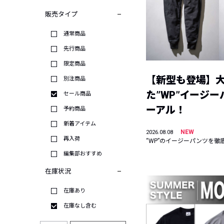
販売タイプ
通常商品
先行商品
限定商品
【新型も登場】
別注商品
た”WP”イージ
セール商品
ーアル！
予約商品
新着アイテム
NEW
2026.08.08
再入荷
“WP”のイージーパンツを徹
編集部おすすめ
在庫状況
在庫あり
在庫なし含む