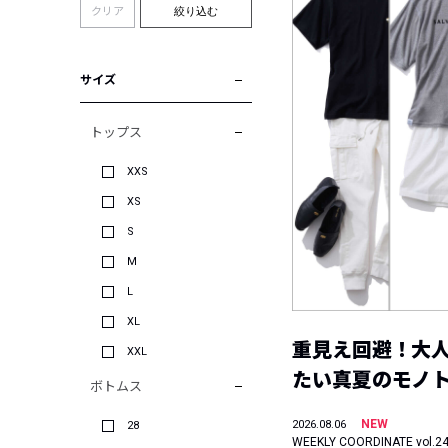
クリア
絞り込む
サイズ
トップス
XXS
XS
S
M
L
XL
重見え回避！大
XXL
たい真夏のモノ
ボトムス
NEW
2026.08.06
28
WEEKLY COORDINATE vol.2