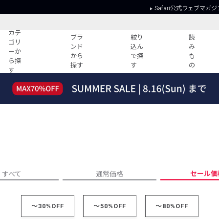
Safari公式ウェブマガジ
カテ
ブラ
絞り
読
ゴリ
ンド
込ん
み
ーか
から
で探
も
ら探
探す
す
の
す
読みもの
ガイド
ー
すべての記事
ショッピング
2026年のイチオシTシャツ！
初めての方
“WP”のイージーパンツを徹底解説&コ
Club Safari
ーデ紹介
よくある質問
HOTなコーデ TOP20
会社概要
ディネート
新ブランドご紹介！
会員利用規約
セール価
すべて
通常価格
人気記事ランキング
プライバシー
バイヤーズ レコメンド
特定商取引に
今週の別注アイテム
～30%OFF
～50%OFF
～80%OFF
ウィークリーコーデ