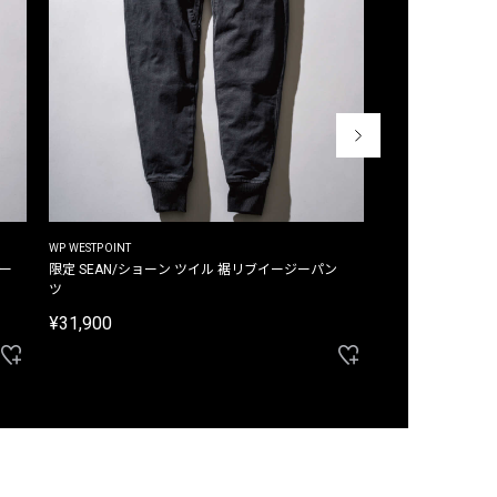
WP WESTPOINT
WP WESTPOINT
ジー
限定 SEAN/ショーン ツイル 裾リブイージーパン
限定 DAVID/デイヴィッド インデ
ツ
イージーパンツ
¥31,900
¥33,000