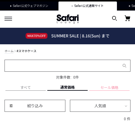
Safari公式ウェブマガジン
Safari公式通販サイト
Sa
ホーム
#スマホケース
対象件数 : 0件
通常価格
すべて
セール価格
絞り込み
人気順
0 件