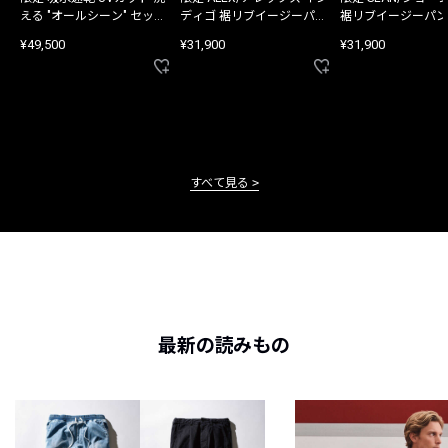
える "オールシーン" セット
ディゴ 裾リブイージーパン
裾リブイージーパン
アップ
ツ
¥49,500
¥31,900
¥31,900
すべて見る
最新の読みもの