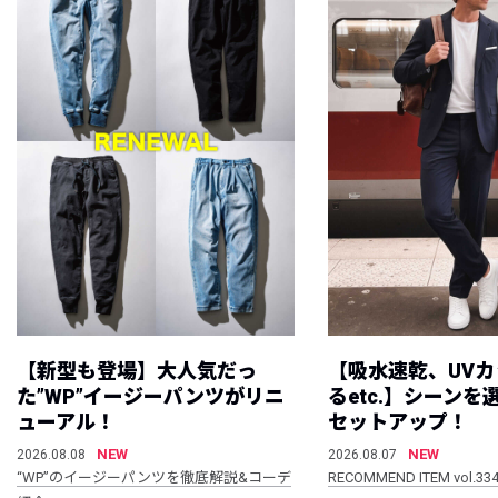
【新型も登場】大人気だっ
【吸水速乾、UV
た”WP”イージーパンツがリニ
るetc.】シーン
ューアル！
セットアップ！
NEW
NEW
2026.08.08
2026.08.07
“WP”のイージーパンツを徹底解説&コーデ
RECOMMEND ITEM vol.33