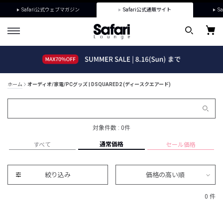
Safari公式ウェブマガジン
Safari公式通販サイト
Sa
ホーム
オーディオ/家電/PCグッズ | DSQUARED2 (ディースクエアード)
対象件数 : 0件
通常価格
すべて
セール価格
絞り込み
価格の高い順
0 件