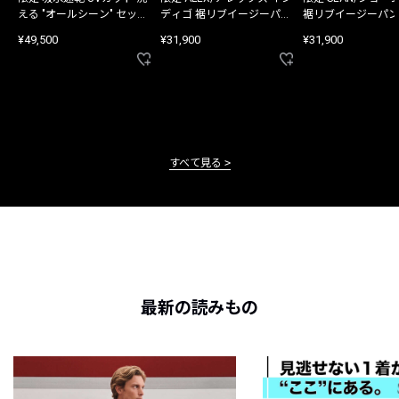
える "オールシーン" セット
ディゴ 裾リブイージーパン
裾リブイージーパン
アップ
ツ
¥49,500
¥31,900
¥31,900
すべて見る
最新の読みもの