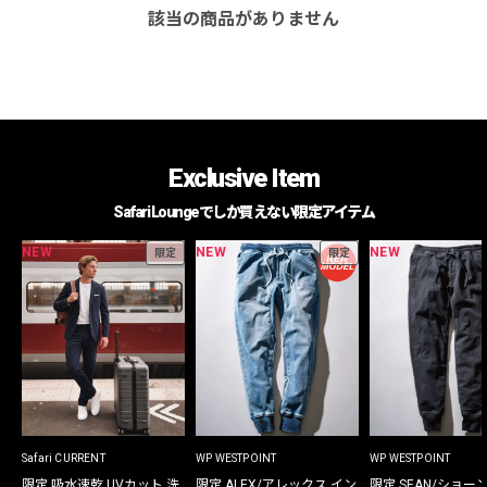
該当の商品がありません
Exclusive Item
Safari Loungeでしか買えない限定アイテム
NEW
NEW
NEW
限定
限定
Safari CURRENT
WP WESTPOINT
WP WESTPOINT
限定 吸水速乾 UVカット 洗
限定 ALEX/アレックス イン
限定 SEAN/ショー