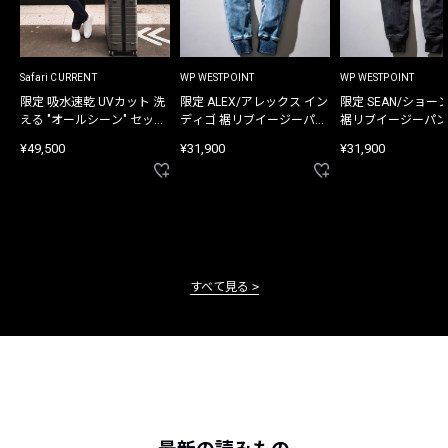
Safari CURRENT
WP WESTPOINT
WP WESTPOINT
限定 吸水速乾 UVカット 洗
限定 ALEX/アレックス イン
限定 SEAN/ショー
える "オールシーン" セット
ディゴ 裾リブイージーパン
裾リブイージーパン
アップ
ツ
¥49,500
¥31,900
¥31,900
すべて見る