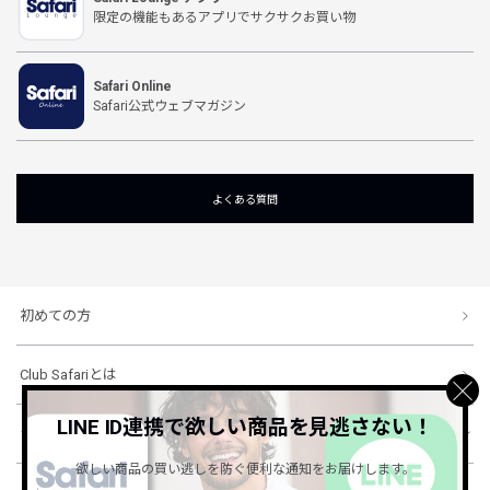
限定の機能もあるアプリでサクサクお買い物
Safari Online
Safari公式ウェブマガジン
よくある質問
初めての方
Club Safariとは
LINE ID連携で欲しい商品を見逃さない！
ショッピングガイド
欲しい商品の買い逃しを防ぐ便利な通知をお届けします。