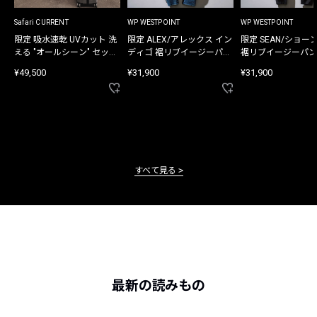
Safari CURRENT
WP WESTPOINT
WP WESTPOINT
限定 吸水速乾 UVカット 洗
限定 ALEX/アレックス イン
限定 SEAN/ショー
える "オールシーン" セット
ディゴ 裾リブイージーパン
裾リブイージーパン
アップ
ツ
¥49,500
¥31,900
¥31,900
すべて見る
最新の読みもの