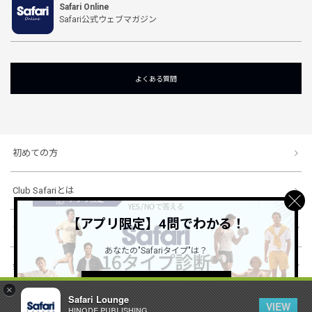
Safari Online
Safari公式ウェブマガジン
よくある質問
初めての方
Club Safariとは
【アプリ限定】4問でわかる！
ショッピングガイド
あなたの"Safariタイプ"は？
会社概要・規約
詳しくはこちら ＞
×
Safari Lounge
VIEW
HINODE PUBLISHING ..
© 1996-2026 HINODE PUBLISHING co., ltd. All Rights Reserved.