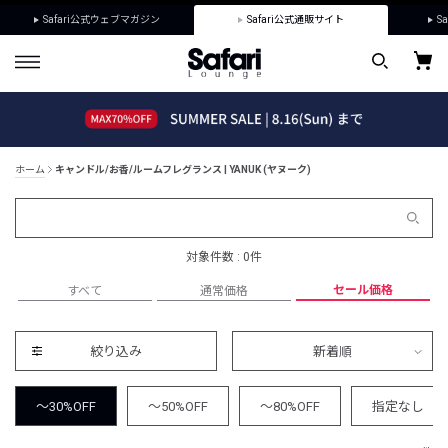
Safari公式ウェブマガジン
Safari公式通販サイト
Sa
ホーム
キャンドル/お香/ルームフレグランス | YANUK (ヤヌーク)
対象件数 : 0件
セール価格
すべて
通常価格
絞り込み
新着順
～30%OFF
～50%OFF
～80%OFF
指定なし