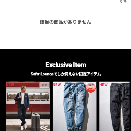
0 件
該当の商品がありません
Exclusive Item
Safari Loungeでしか買えない限定アイテム
NEW
NEW
NEW
限定
限定