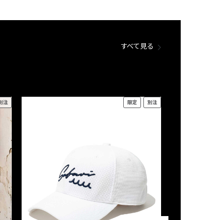
すべて見る
別注
限定
別注