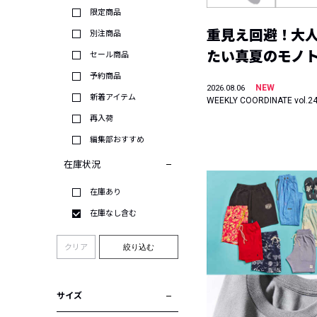
限定商品
重見え回避！大
別注商品
たい真夏のモノ
セール商品
予約商品
NEW
2026.08.06
新着アイテム
WEEKLY COORDINATE vol.2
再入荷
編集部おすすめ
在庫状況
在庫あり
在庫なし含む
クリア
絞り込む
サイズ