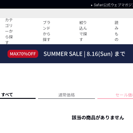
Safari公式ウェブマガジ
カテ
ブラ
絞り
読
ゴリ
ンド
込ん
み
ーか
から
で探
も
ら探
探す
す
の
す
読みもの
ガイド
ー
すべての記事
ショッピング
2026年のイチオシTシャツ！
初めての方
“WP”のイージーパンツを徹底解説&コ
Club Safari
ーデ紹介
よくある質問
HOTなコーデ TOP20
会社概要
すべて
通常価格
セール価
ディネート
新ブランドご紹介！
会員利用規約
人気記事ランキング
プライバシー
バイヤーズ レコメンド
該当の商品がありません
特定商取引に
今週の別注アイテム
ウィークリーコーデ