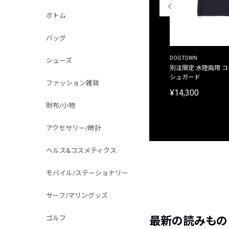
ボトム
バッグ
THE DUFFER OF ST.GEORGE
DOGTOWN
シューズ
別注限定 ピグメントダイ バックプリント サーフ
別注限定 水陸両用 
プリントTシャツ
シュガード
ファッション雑貨
¥9,900
¥14,300
財布/小物
アクセサリー/時計
ヘルス&コスメティクス
モバイル/ステーショナリー
サーフ/マリングッズ
ゴルフ
最新の読みもの