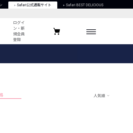
ン
Safari公式通販サイト
Safari BEST DELICIOUS
ログイ
ン・新
規会員
登録
ログイン・新規会員登録
お気に入りアイテム
ガイド
お気に入りブランド
お気に入り記事
最近チェックしたアイテム
格
人気順
ポリシー
関する法律