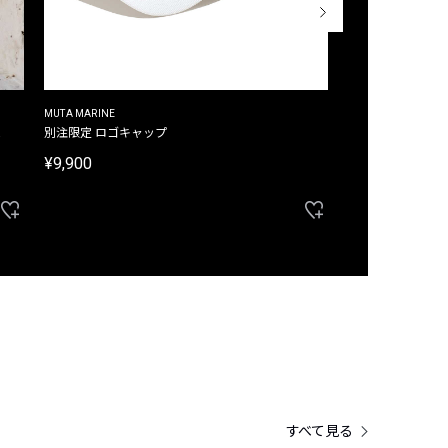
MUTA MARINE
CROSSLEY
ム
別注限定 ロゴキャップ
別注限定 ノースリ
¥9,900
¥8,580
40%OFF
すべて見る