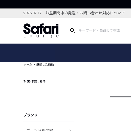
2026.07.17 お盆期間中の発送・お問い合わせ対応について
アイテム
スペシャル
カテゴリーから探す
スペシャルフィーチャ
ホーム
選択した商品
ブランドから探す
特集記事
絞り込んで探す
対象件数 :
0
件
新着アイテム
コーディネート
編集部のおすすめアイテム
編集部のおすすめコー
ランキング
雑誌・カタログ掲載アイテム
ブランド
セール
ブランドを選択