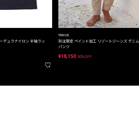
YANUK
コーデュラナイロン 半袖ラッ
別注限定 ペイント加工 リゾートジーンズ デニ
パンツ
¥18,150
50%OFF