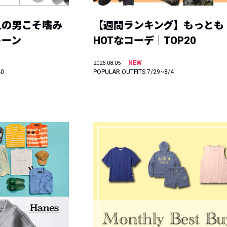
人の男こそ嗜み
【週間ランキング】もっとも
トーン
HOTなコーデ｜TOP20
NEW
2026.08.05
40
POPULAR OUTFITS 7/29~8/4