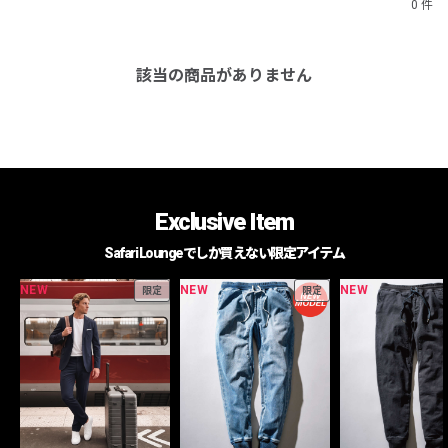
0 件
該当の商品がありません
Exclusive Item
Safari Loungeでしか買えない限定アイテム
NEW
NEW
NEW
限定
限定