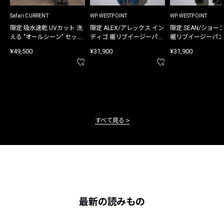
Safari CURRENT
WP WESTPOINT
WP WESTPOINT
限定 吸水速乾 UVカット 洗
限定 ALEX/アレックス イン
限定 SEAN/ショー
える "オールシーン" セット
ディゴ 裾リブイージーパン
裾リブイージーパン
アップ
ツ
¥49,500
¥31,900
¥31,900
すべて見る
最新の読みもの