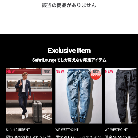
該当の商品がありません
Exclusive Item
Safari Loungeでしか買えない限定アイテム
NEW
NEW
NEW
限定
限定
Safari CURRENT
WP WESTPOINT
WP WESTPOINT
限定 吸水速乾 UVカット 洗
限定 ALEX/アレックス イン
限定 SEAN/ショー