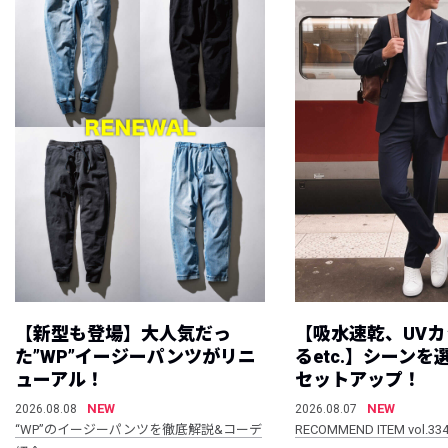
【新型も登場】大人気だっ
【吸水速乾、UV
た”WP”イージーパンツがリニ
るetc.】シーン
ューアル！
セットアップ！
NEW
NEW
2026.08.08
2026.08.07
“WP”のイージーパンツを徹底解説&コーデ
RECOMMEND ITEM vol.33