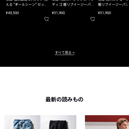
える "オールシーン" セット
ディゴ 裾リブイージーパン
裾リブイージーパン
アップ
ツ
¥49,500
¥31,900
¥31,900
すべて見る
最新の読みもの