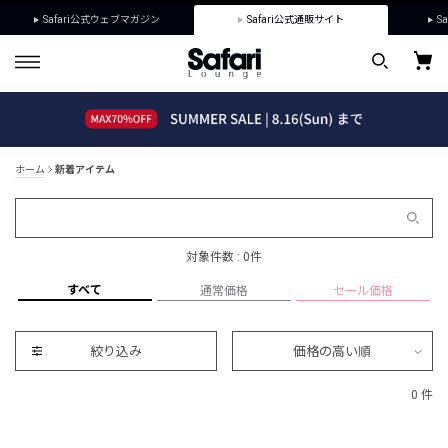
Safari公式ウェブマガジン
Safari公式通販サイト
Sa
ホーム
新着アイテム
対象件数 : 0件
すべて
通常価格
セール価格
絞り込み
価格の高い順
0 件