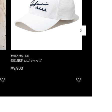
MUTA MARINE
CROSSLEY
ム
別注限定 ロゴキャップ
別注限定 ノースリ
¥9,900
¥8,580
40%OFF