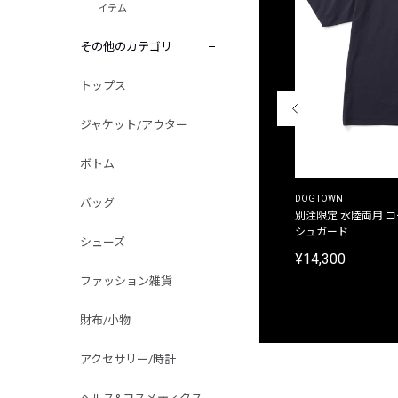
イテム
その他のカテゴリ
トップス
ジャケット/アウター
ボトム
THE DUFFER OF ST.GEORGE
DOGTOWN
バッグ
別注限定 ピグメントダイ バックプリント サーフ
別注限定 水陸両用 
プリントTシャツ
シュガード
シューズ
¥9,900
¥14,300
ファッション雑貨
財布/小物
アクセサリー/時計