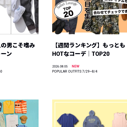
人の男こそ嗜み
【週間ランキング】もっとも
トーン
HOTなコーデ｜TOP20
NEW
2026.08.05
40
POPULAR OUTFITS 7/29~8/4