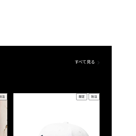
すべて見る
別注
限定
別注