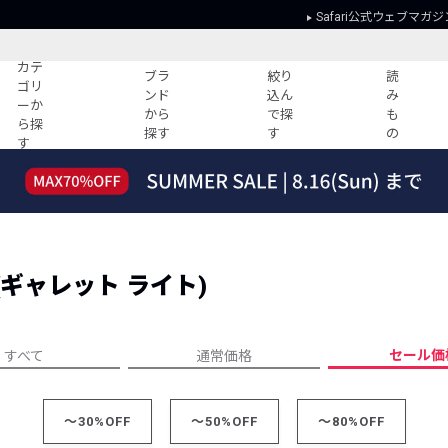
Safari公式ウェブマガジ
カテ
ブラ
絞り
読
ゴリ
ンド
込ん
み
ーか
から
で探
も
ら探
探す
す
の
す
読みもの
ガイド
ー
すべての記事
ショッピング
2026年のイチオシTシャツ！
初めての方
“WP”のイージーパンツを徹底解説&コ
Club Safari
ーデ紹介
T (ギャレット ライト)
よくある質問
HOTなコーデ TOP20
会社概要
ディネート
新ブランドご紹介！
会員利用規約
セール価
すべて
通常価格
人気記事ランキング
プライバシー
バイヤーズ レコメンド
特定商取引に
今週の別注アイテム
～30%OFF
～50%OFF
～80%OFF
ウィークリーコーデ