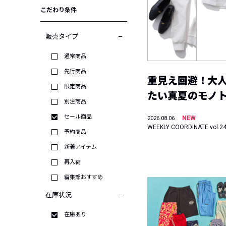
こだわり条件
販売タイプ
通常商品
先行商品
重見え回避！大
限定商品
たい真夏のモノ
別注商品
セール商品
NEW
2026.08.06
WEEKLY COORDINATE vol.2
予約商品
新着アイテム
再入荷
編集部おすすめ
在庫状況
在庫あり