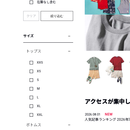
在庫なし含む
クリア
絞り込む
サイズ
トップス
XXS
XS
S
M
L
アクセスが集中した
XL
NEW
2026.08.01
XXL
人気記事ランキング 2026年
ボトムス