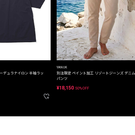
YANUK
コーデュラナイロン 半袖ラッ
別注限定 ペイント加工 リゾートジーンズ デニ
パンツ
¥18,150
50%OFF