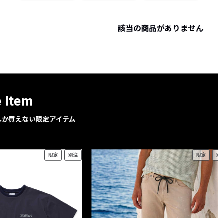
レコメンドアイテム
ピックアップアイテム
該当の商品がありません
フォーカスブランド
セールおすすめアイテム
人気アイテム TOP 15
e Item
geでしか買えない限定アイテム
限定
別注
限定