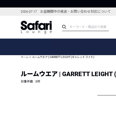
2026.07.17 お盆期間中の発送・お問い合わせ対応について
アイテム
スペシャル
カテゴリーから探す
スペシャルフィーチャ
ホーム
ルームウエア | GARRETT LEIGHT (ギャレット ライト)
ブランドから探す
特集記事
絞り込んで探す
ルームウエア | GARRETT LEIGH
新着アイテム
コーディネート
編集部のおすすめアイテム
対象件数 :
0
件
編集部のおすすめコー
ランキング
雑誌・カタログ掲載アイテム
セール