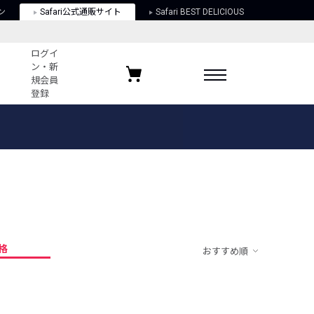
ン
Safari公式通販サイト
Safari BEST DELICIOUS
ログイ
ン・新
規会員
登録
ログイン・新規会員登録
お気に入りアイテム
ガイド
お気に入りブランド
お気に入り記事
最近チェックしたアイテム
格
おすすめ順
ポリシー
関する法律