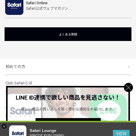
Safari Online
Safari公式ウェブマガジン
よくある質問
初めての方
Club Safariとは
LINE ID連携で欲しい商品を見逃さない！
ショッピングガイド
欲しい商品の買い逃しを防ぐ便利な通知をお届けします。
会社概要・規約
詳しくはこちら ＞
×
Safari Lounge
VIEW
HINODE PUBLISHING ..
© 1996-2026 HINODE PUBLISHING co., ltd. All Rights Reserved.