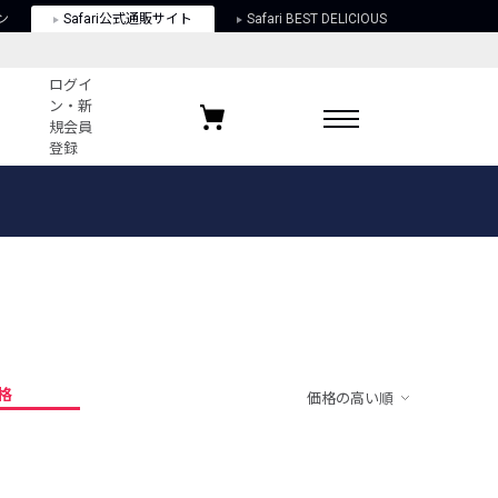
ン
Safari公式通販サイト
Safari BEST DELICIOUS
ログイ
ン・新
規会員
登録
ログイン・新規会員登録
お気に入りアイテム
ガイド
お気に入りブランド
お気に入り記事
最近チェックしたアイテム
格
価格の高い順
ポリシー
関する法律