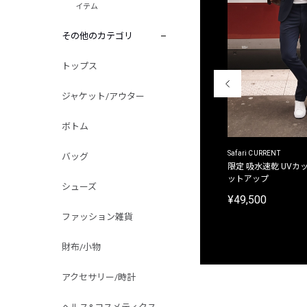
イテム
その他のカテゴリ
トップス
ジャケット/アウター
ボトム
ACANTHUS
Safari CURRENT
バッグ
別注限定 フード付き チェックシャツジャケット
限定 吸水速乾 UVカッ
ットアップ
¥31,900
シューズ
¥49,500
ファッション雑貨
財布/小物
アクセサリー/時計