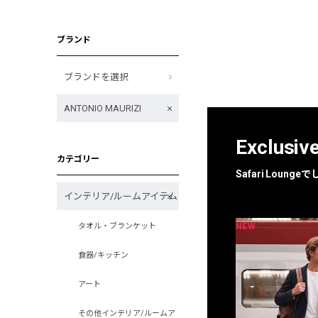
ブランド
ブランドを選択
ANTONIO MAURIZI
Exclusiv
カテゴリー
Safari Loun
インテリア/ルームアイテム
NEW
NEW
タオル・ブランケット
限定
別注
食器/キッチン
アート
その他インテリア/ルームア