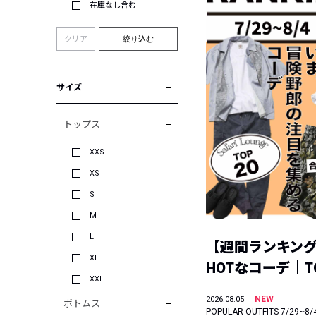
在庫なし含む
クリア
絞り込む
サイズ
トップス
XXS
XS
S
M
L
【週間ランキン
XL
HOTなコーデ｜TO
XXL
NEW
2026.08.05
ボトムス
POPULAR OUTFITS 7/29~8/