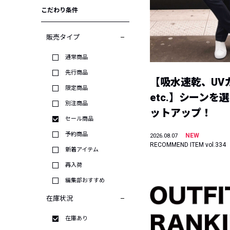
こだわり条件
販売タイプ
通常商品
先行商品
【吸水速乾、UV
限定商品
etc.】シーンを
別注商品
ットアップ！
セール商品
予約商品
NEW
2026.08.07
RECOMMEND ITEM vol.334
新着アイテム
再入荷
編集部おすすめ
在庫状況
在庫あり