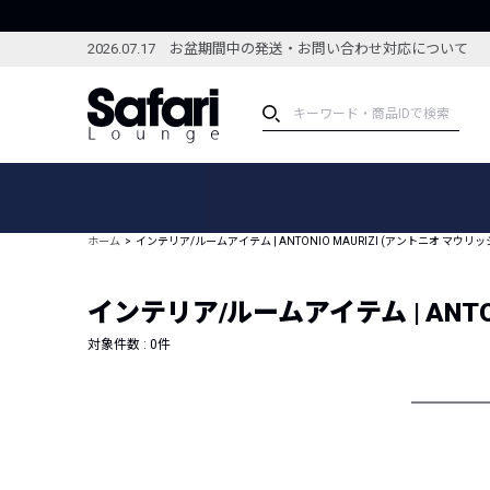
2026.07.17 お盆期間中の発送・お問い合わせ対応について
アイテム
スペシャル
カテゴリーから探す
スペシャルフィーチャ
ホーム
インテリア/ルームアイテム | ANTONIO MAURIZI (アントニオ マウリッ
ブランドから探す
特集記事
絞り込んで探す
インテリア/ルームアイテム | ANTO
新着アイテム
コーディネート
編集部のおすすめアイテム
対象件数 :
0
件
編集部のおすすめコー
ランキング
雑誌・カタログ掲載アイテム
セール