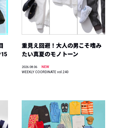
目
重見え回避！大人の男こそ嗜み
15
たい真夏のモノトーン
NEW
2026.08.06
WEEKLY COORDINATE vol.240