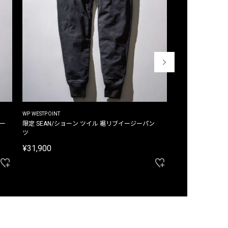
WP WESTPOINT
WP WESTPOINT
ジー
限定 SEAN/ショーン ツイル 裾リブイージーパン
限定 DAVID/デイヴィッド インデ
ツ
イージーパンツ
¥31,900
¥33,000