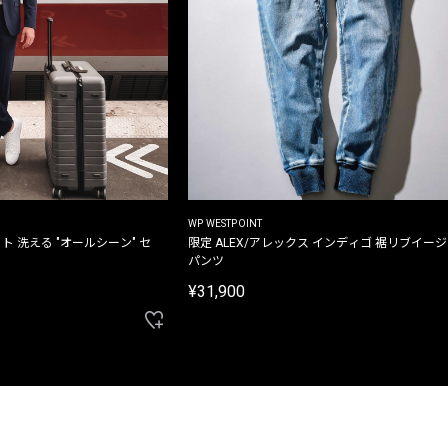
WP WESTPOINT
ト 洗える "オールシーン" セ
限定 ALEX/アレックス インディゴ 裾リブイー
パンツ
¥31,900