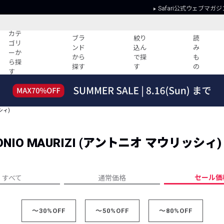
Safari公式ウェブマガジ
カテ
ブラ
絞り
読
ゴリ
ンド
込ん
み
ーか
から
で探
も
ら探
探す
す
の
す
読みもの
ガイド
ー
すべての記事
ショッピング
シィ)
2026年のイチオシTシャツ！
初めての方
“WP”のイージーパンツを徹底解説&コ
Club Safari
ーデ紹介
NIO MAURIZI (アントニオ マウリッシィ)
よくある質問
HOTなコーデ TOP20
会社概要
ディネート
新ブランドご紹介！
会員利用規約
セール価
すべて
通常価格
人気記事ランキング
プライバシー
バイヤーズ レコメンド
特定商取引に
今週の別注アイテム
～30%OFF
～50%OFF
～80%OFF
ウィークリーコーデ