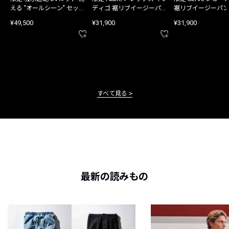
える "オールシーン" セット
ディゴ 裾リブイージーパン
裾リブイージーパン
アップ
ツ
¥49,500
¥31,900
¥31,900
すべて見る
最新の読みもの