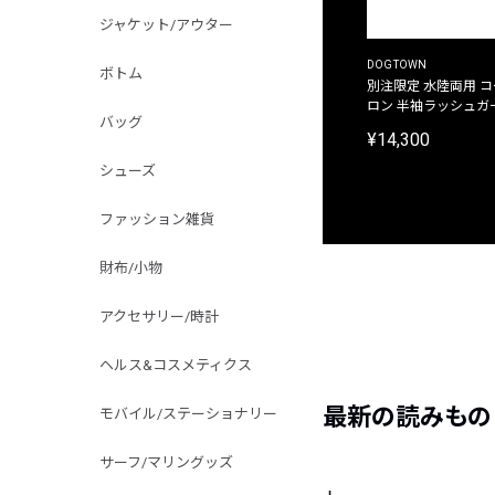
ジャケット/アウター
DOGTOWN
ボトム
別注限定 水陸両用 
ロン 半袖ラッシュガ
バッグ
¥14,300
シューズ
ファッション雑貨
財布/小物
アクセサリー/時計
ヘルス&コスメティクス
最新の読みもの
モバイル/ステーショナリー
サーフ/マリングッズ