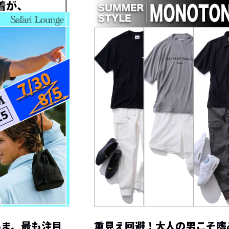
いま、最も注目
重見え回避！大人の男こそ嗜