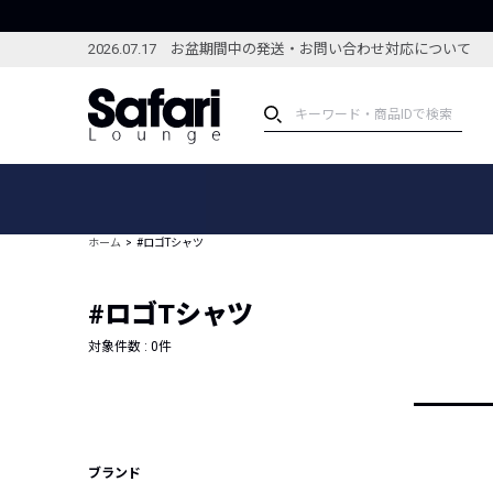
2026.07.17 お盆期間中の発送・お問い合わせ対応について
アイテム
スペシャル
カテゴリーから探す
スペシャルフィーチャ
ホーム
#ロゴTシャツ
ブランドから探す
特集記事
絞り込んで探す
#ロゴTシャツ
新着アイテム
コーディネート
編集部のおすすめアイテム
対象件数 :
0
件
編集部のおすすめコー
ランキング
雑誌・カタログ掲載アイテム
セール
ブランド