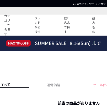
Safari公式ウェブマガジ
カテ
ブラ
絞り
読
ゴリ
ンド
込ん
み
ーか
から
で探
も
ら探
探す
す
の
す
読みもの
ガイド
ー
すべての記事
ショッピング
2026年のイチオシTシャツ！
初めての方
“WP”のイージーパンツを徹底解説&コ
Club Safari
ーデ紹介
よくある質問
HOTなコーデ TOP20
会社概要
ディネート
新ブランドご紹介！
会員利用規約
すべて
通常価格
セール価
人気記事ランキング
プライバシー
バイヤーズ レコメンド
特定商取引に
今週の別注アイテム
該当の商品がありません
ウィークリーコーデ