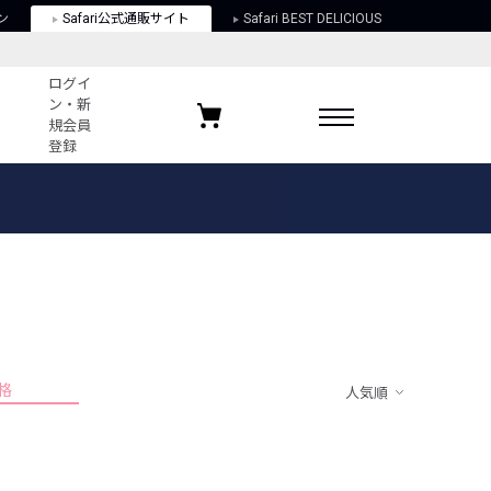
ン
Safari公式通販サイト
Safari BEST DELICIOUS
ログイ
ン・新
規会員
登録
ログイン・新規会員登録
お気に入りアイテム
ガイド
お気に入りブランド
お気に入り記事
最近チェックしたアイテム
格
人気順
ポリシー
関する法律