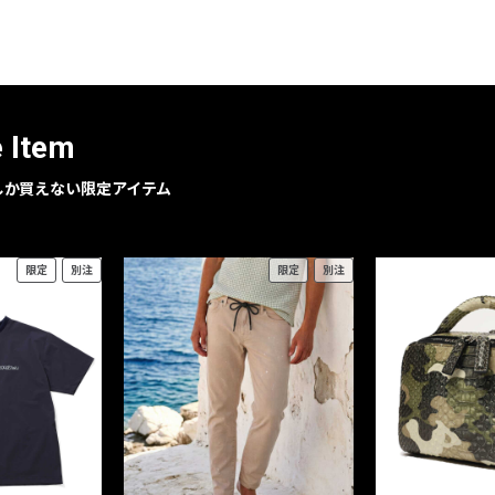
レコメンドアイテム
ピックアップアイテム
フォーカスブランド
セールおすすめアイテム
e Item
人気アイテム TOP 15
geでしか買えない限定アイテム
限定
別注
限定
別注