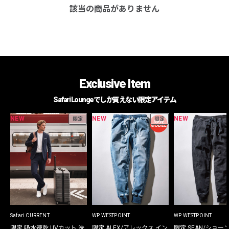
該当の商品がありません
Exclusive Item
Safari Loungeでしか買えない限定アイテム
NEW
NEW
NEW
限定
限定
Safari CURRENT
WP WESTPOINT
WP WESTPOINT
限定 吸水速乾 UVカット 洗
限定 ALEX/アレックス イン
限定 SEAN/ショー