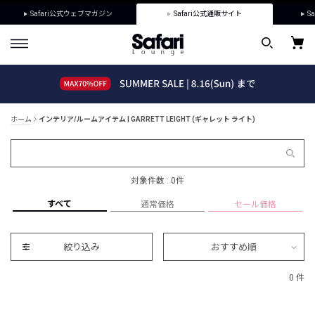
Safari公式ウェブマガジン
Safari公式通販サイト
Sa
ホーム
インテリア/ルームアイテム | GARRETT LEIGHT (ギャレット ライト)
対象件数 : 0件
すべて
通常価格
セール価格
絞り込み
おすすめ順
0 件