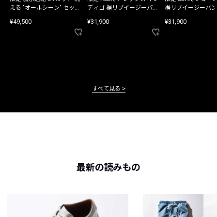
える "オールシーン" セット
ディゴ 裾リブイージーパン
裾リブイージーパン
アップ
ツ
¥49,500
¥31,900
¥31,900
すべて見る
最新の読みもの