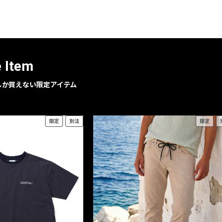
レコメンドアイテム
ピックアップアイテム
フォーカスブランド
セールおすすめアイテム
e Item
人気アイテム TOP 15
geでしか買えない限定アイテム
限定
別注
限定