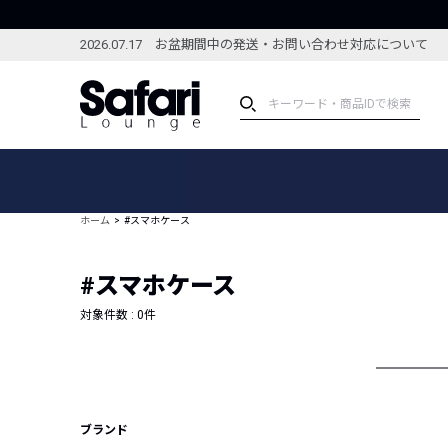
2026.07.17 お盆期間中の発送・お問い合わせ対応について
アイテム
スペシャル
カテゴリーから探す
スペシャルフィーチャ
ホーム
#スマホケース
ブランドから探す
特集記事
絞り込んで探す
#スマホケース
新着アイテム
コーディネート
編集部のおすすめアイテム
対象件数 :
0
件
編集部のおすすめコー
ランキング
雑誌・カタログ掲載アイテム
セール
ブランド