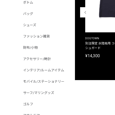
ボトム
バッグ
シューズ
ファッション雑貨
THE DUFFER OF ST.GEORGE
DOGTOWN
別注限定 ピグメントダイ バックプリント サーフ
別注限定 水陸両用 
財布/小物
プリントTシャツ
シュガード
¥9,900
¥14,300
アクセサリー/時計
インテリア/ルームアイテム
モバイル/ステーショナリー
サーフ/マリングッズ
ゴルフ