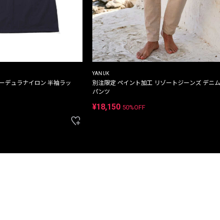
YANUK
コーデュラナイロン 半袖ラッ
別注限定 ペイント加工 リゾートジーンズ デニ
パンツ
¥18,150
50%OFF