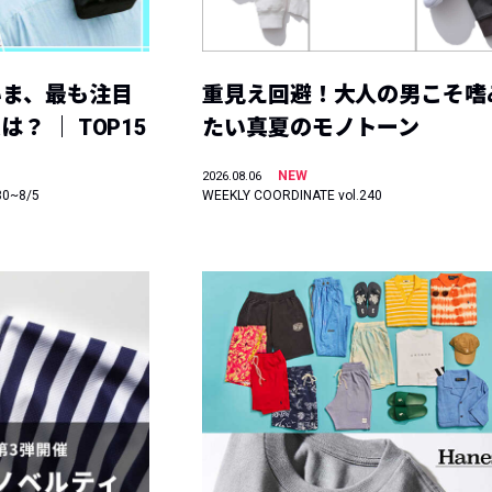
いま、最も注目
重見え回避！大人の男こそ嗜
？ ｜ TOP15
たい真夏のモノトーン
NEW
2026.08.06
30~8/5
WEEKLY COORDINATE vol.240