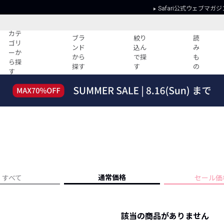
Safari公式ウェブマガジ
カテ
ブラ
絞り
読
ゴリ
ンド
込ん
み
ーか
から
で探
も
ら探
探す
す
の
す
読みもの
ガイド
ー
すべての記事
ショッピング
2026年のイチオシTシャツ！
初めての方
“WP”のイージーパンツを徹底解説&コ
Club Safari
ーデ紹介
よくある質問
HOTなコーデ TOP20
会社概要
ディネート
新ブランドご紹介！
会員利用規約
通常価格
すべて
セール価
人気記事ランキング
プライバシー
バイヤーズ レコメンド
特定商取引に
今週の別注アイテム
該当の商品がありません
ウィークリーコーデ