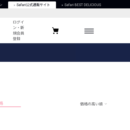
ン
Safari公式通販サイト
Safari BEST DELICIOUS
ログイ
ン・新
規会員
登録
ログイン・新規会員登録
お気に入りアイテム
ガイド
お気に入りブランド
お気に入り記事
最近チェックしたアイテム
格
価格の高い順
ポリシー
関する法律