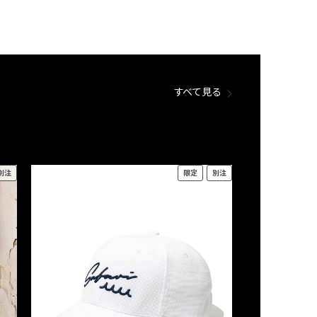
すべて見る
別注
限定
別注