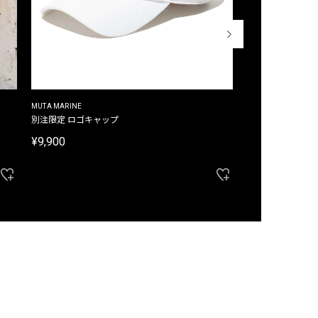
MUTA MARINE
CROSSLEY
ム
別注限定 ロゴキャップ
別注限定 ノースリ
¥9,900
¥8,580
40%OFF